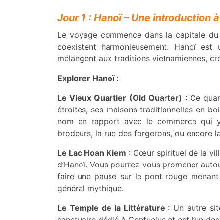
Jour 1 : Hanoï – Une introduction 
Le voyage commence dans la capitale du V
coexistent harmonieusement. Hanoï est u
mélangent aux traditions vietnamiennes, cr
Explorer Hanoï :
Le Vieux Quartier (Old Quarter)
: Ce quart
étroites, ses maisons traditionnelles en b
nom en rapport avec le commerce qui y é
brodeurs, la rue des forgerons, ou encore la
Le Lac Hoan Kiem
: Cœur spirituel de la vi
d’Hanoï. Vous pourrez vous promener autour
faire une pause sur le pont rouge menant 
général mythique.
Le Temple de la Littérature
: Un autre sit
sanctuaire dédié à Confucius et est l’un des