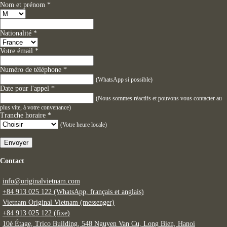
Nom et prénom
*
Nationalité
*
Votre émail
*
Numéro de téléphone
*
(WhatsApp si possible)
Date pour l'appel
*
(Nous sommes réactifs et pouvons vous contacter au
plus vite, à votre convenance)
Tranche horaire
*
(Votre heure locale)
Envoyer
Contact
info@originalvietnam.com
+84 913 025 122 (WhatsApp, français et anglais)
Vietnam Original Vietnam (messenger)
+84 913 025 122 (fixe)
10è Étage, Trico Building, 548 Nguyen Van Cu, Long Bien, Hanoi