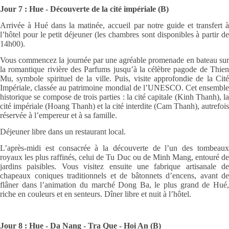
Jour 7 : Hue - Découverte de la cité impériale (B)
Arrivée à Hué dans la matinée, accueil par notre guide et transfert à
l’hôtel pour le petit déjeuner (les chambres sont disponibles à partir de
14h00).
Vous commencez la journée par une agréable promenade en bateau sur
la romantique rivière des Parfums jusqu’à la célèbre pagode de Thien
Mu, symbole spirituel de la ville. Puis, visite approfondie de la Cité
Impériale, classée au patrimoine mondial de l’UNESCO. Cet ensemble
historique se compose de trois parties : la cité capitale (Kinh Thanh), la
cité impériale (Hoang Thanh) et la cité interdite (Cam Thanh), autrefois
réservée à l’empereur et à sa famille.
Déjeuner libre dans un restaurant local.
L’après-midi est consacrée à la découverte de l’un des tombeaux
royaux les plus raffinés, celui de Tu Duc ou de Minh Mang, entouré de
jardins paisibles. Vous visitez ensuite une fabrique artisanale de
chapeaux coniques traditionnels et de bâtonnets d’encens, avant de
flâner dans l’animation du marché Dong Ba, le plus grand de Hué,
riche en couleurs et en senteurs. Dîner libre et nuit à l’hôtel.
Jour 8 : Hue - Da Nang - Tra Que - Hoi An (B)