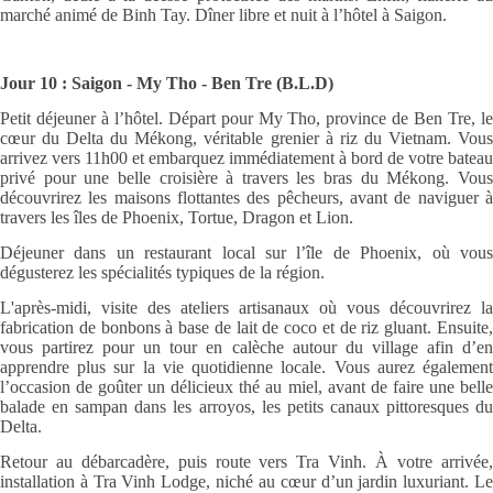
marché animé de Binh Tay. Dîner libre et nuit à l’hôtel à Saigon.
Jour 10 : Saigon - My Tho - Ben Tre (B.L.D)
Petit déjeuner à l’hôtel. Départ pour My Tho, province de Ben Tre, le
cœur du Delta du Mékong, véritable grenier à riz du Vietnam. Vous
arrivez vers 11h00 et embarquez immédiatement à bord de votre bateau
privé pour une belle croisière à travers les bras du Mékong. Vous
découvrirez les maisons flottantes des pêcheurs, avant de naviguer à
travers les îles de Phoenix, Tortue, Dragon et Lion.
Déjeuner dans un restaurant local sur l’île de Phoenix, où vous
dégusterez les spécialités typiques de la région.
L'après-midi, visite des ateliers artisanaux où vous découvrirez la
fabrication de bonbons à base de lait de coco et de riz gluant. Ensuite,
vous partirez pour un tour en calèche autour du village afin d’en
apprendre plus sur la vie quotidienne locale. Vous aurez également
l’occasion de goûter un délicieux thé au miel, avant de faire une belle
balade en sampan dans les arroyos, les petits canaux pittoresques du
Delta.
Retour au débarcadère, puis route vers Tra Vinh. À votre arrivée,
installation à Tra Vinh Lodge, niché au cœur d’un jardin luxuriant. Le