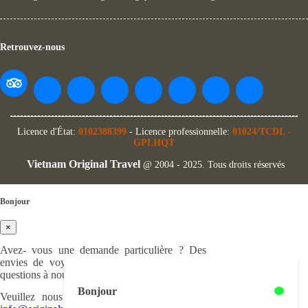
Retrouvez-nous
Licence d'État:
0102388399
- Licence professionnelle:
01024/TCDL
-
GPLHQT
Vietnam Original Travel
@ 2004 - 2025. Tous droits réservés
Bonjour
×
Avez- vous une demande particulière ? Des
envies de voyage à partager ? Ou bien des
questions à nous poser ?
Bonjour
Veuillez nous nous écrire à cette adresse :