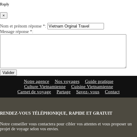
Reply
×
Nom et prénom réponse
*
:
Message réponse
*
:
Valider
Notre agence
Nos voyages
Guide pratique
Culture Vietnamienne
Cuisine Vietnamienne
Carnet de voyage
Partage
Savez- vous
Contact
RENDEZ-VOUS TÉLÉPHONIQUE, RAPIDE ET GRATUIT
Notre conseiller vous contactera pour cibler vos attentes et vous proposer un
projet de voyage selon vos envies.