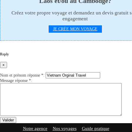
Laos et/ou au Cambodge?
Créez votre propre voyage et demandez un devis gratuit 
engagement
JE CRÉE MON VOYAGE
Reply
×
Nom et prénom réponse
*
:
Message réponse
*
:
Valider
Notre agence
Nos voyages
Guide pratique