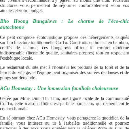
est vivement recommandé d'y passer au moins une nuit. Plusieurs
structures vous permettent de séjourner confortablement selon vos
attentes et votre budget.
Bho Hoong Bungalows : Le charme de l'éco-chic
autochtone
Ce petit complexe écotouristique propose des hébergements calqués
sur l'architecture traditionnelle Co Tu. Construits en bois et en bambou,
coiffés de chaume, ces bungalows offrent le confort moderne
indispensable (literie de qualité, sanitaires propres) tout en respectant
l'esthétique locale.
Le restaurant du site met à l'honneur les produits de la forêt et de la
ferme du village, et l'équipe peut organiser des soirées de danses et de
gongs sur demande.
ACu Homestay : Une immersion familiale chaleureuse
Gérée par Mme Dinh Thi Thin, une figure locale de la communauté
Co Tu, cette maison d'hôtes est parfaite pour ceux qui recherchent le
contact humain.
En séjournant chez ACu Homestay, vous partagerez le quotidien de la
famille, vous initierez au tir à l'arbalète traditionnelle et pourrez
participer à des excursions guidées vers la célèbre Porte du Ciel de