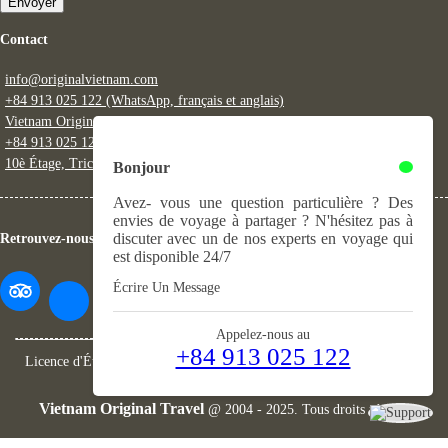
Envoyer
Contact
info@originalvietnam.com
+84 913 025 122 (WhatsApp, français et anglais)
Vietnam Original Vietnam (messenger)
+84 913 025 122 (fixe)
10è Étage, Trico Building, 548 Nguyen Van Cu, Long Bien, Hanoi
Bonjour
Avez- vous une question particulière ? Des
envies de voyage à partager ? N'hésitez pas à
discuter avec un de nos experts en voyage qui
Retrouvez-nous
est disponible 24/7
Écrire Un Message
Appelez-nous au
+84 913 025 122
Licence d'État:
0102388399
- Licence professionnelle:
01024/TCDL
-
GPLHQT
Vietnam Original Travel
@ 2004 - 2025. Tous droits réservés