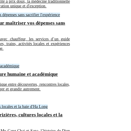
lité à prix doux, la médecine traditionnelle
ation unique et d'exception.
ur maîtriser vos dépenses sans
 avec chauffeur, les services d’un guide
es, trains, activités locales et expériences
ue.
ture humaine et académique
ique entre découvertes, rencontres locales,
ger et grandir autrement.
izières, cultures locales et la
e Mu Cang Chai et Sapa, l’histoire de Dien