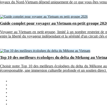
joyaux du Nord-Vietnam dépend uniquement de ce que vous êtes venu 
Guide complet pour voyager au Vietnam en petit groupe 202
Voyager au Vietnam en petit groupe, limité à un nombre restreint de pa
entre la liberté du voyageur indépendant et la sérénité d'un circuit clés 
Top 10 des meilleurs écolodges du delta du Mékong au Vietn
Choisir notre Top 10 des meilleurs écolodges du delta du Mékong au
écoresponsable, une immersion culturelle profonde et un soutien direc