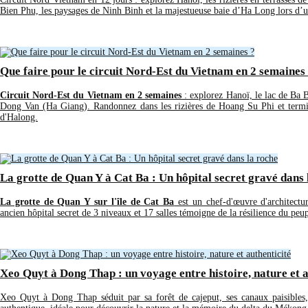
Bien Phu, les paysages de Ninh Binh et la majestueuse baie d’Ha Long lors d’un
Que faire pour le circuit Nord-Est du Vietnam en 2 semaines
Circuit Nord-Est du Vietnam en 2 semaines
: explorez Hanoï, le lac de Ba B
Dong Van (Ha Giang). Randonnez dans les rizières de Hoang Su Phi et termi
d'Halong.
La grotte de Quan Y à Cat Ba : Un hôpital secret gravé dans 
La grotte de Quan Y sur l'île de Cat Ba
est un chef-d'œuvre d'architectu
ancien hôpital secret de 3 niveaux et 17 salles témoigne de la résilience du p
Xeo Quyt à Dong Thap : un voyage entre histoire, nature et a
Xeo Quyt à Dong Thap séduit par sa forêt de cajeput, ses canaux paisibles,