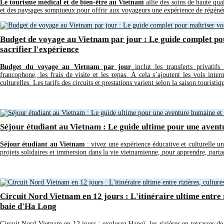
Le tourisme médical et de bien-être au Vietnam
allie des soins de haute qua
et des paysages somptueux pour offrir aux voyageurs une expérience de régénér
Budget de voyage au Vietnam par jour : Le guide complet po
sacrifier l'expérience
Budget du voyage au Vietnam par jour
inclut les transferts privatifs
francophone, les frais de visite et les repas. À cela s’ajoutent les vols intern
culturelles. Les tarifs des circuits et prestations varient selon la saison touristiq
Séjour étudiant au Vietnam : Le guide ultime pour une aven
Séjour étudiant au Vietnam
: vivez une expérience éducative et culturelle un
projets solidaires et immersion dans la vie vietnamienne, pour apprendre, parta
Circuit Nord Vietnam en 12 jours : L'itinéraire ultime entre r
baie d'Ha Long
Circuit Nord Vietnam en 12 jours : explorez Hanoï, les rizières en terrasses d