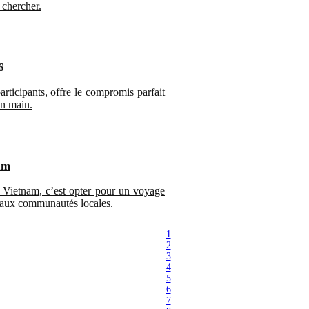
chercher.
6
rticipants, offre le compromis parfait
en main.
am
 Vietnam, c’est opter pour un voyage
t aux communautés locales.
1
2
3
4
5
6
7