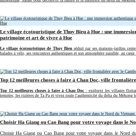
authentique, idéale pour découvrir la nature et la mémoire du delta du Mékong
Le village écotouristique de Thuy Bieu à Hue : une immersio
patrimoine et art de vivre à Hue
Le village écotouristique de Thuy Bieu
séduit par ses maisons-jardins cente
balades à vélo, ses rencontres authentiques et son atmosphère paisible, au cœu
Top 12 meilleures choses à faire à Chau Doc, ville frontaliè
Top 12 meilleures choses à faire à Chau Doc
: explorez les villages flott
temples, les rizières de Ta Pa et vivez toute l'authenticité du delta du Mékong 
Choisir Ha Giang ou Cao Bang pour votre voyage dans le N
Choisir Ha Giang ou Cao Bang pour votre voyage dans le Nord du