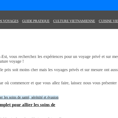
S VOYAGES
GUIDE PRATIQUE
CULTURE VIETNAMIENNE
CUISINE V
Est, vous recherchez les expériences pour un voyage privé et sur mesu
future voyage !
rix soit moins cher mais les voyages privés et sur mesure ont aussi 
r où commencer et que vous allez faire, laissez nous vous présenter 
plet pour allier les soins de