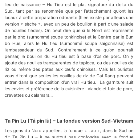
lieu de naissance – Hu Tieu est le plat signature du delta du
Sud, tant par sa renommée que par l’attachement qu’ont les
locaux à cette préparation odorante (Il en existe par ailleurs une
version « sèche », avec un peu de bouillon à part d’une salade
de nouilles tièdes). On peut dire que si le Nord est représenté
par le pho (surnommé soupe tonkinoise) et le Centre par le Bun
bo Hue, alors le Hu tieu (surnommé soupe saïgonnaise) est
l’ambassadeur du Sud. Contrairement à ce qu’on pourrait
penser, le bouillon du Hu tieu est à base d’os de porc. On y
ajoute des nouilles transparentes de tapioca, ou des nouilles de
riz ou même des pates aux œufs chinoises. Mais les puristes
vous diront que seules les nouilles de riz de Cai Rang peuvent
entrer dans la composition d’un vrai Hu tieu. La garniture suit
les envies et préférence de la cuisinière : viande et foie de porc,
crevettes ou calamars…
Ta Pin Lu (Tả pín lù)
– La fondue version Sud-Vietnam
Les gens du Nord appellent la fondue « Lau », dans le Sud on
dit Ta Pin Lu – à ne surtout pas confondre avec la fondue