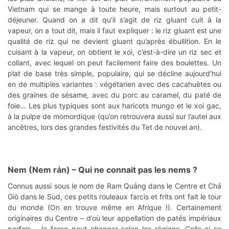
Vietnam qui se mange à toute heure, mais surtout au petit-
déjeuner. Quand on a dit qu’il s’agit de riz gluant cuit à la
vapeur, on a tout dit, mais il faut expliquer : le riz gluant est une
qualité de riz qui ne devient gluant qu’après ébullition. En le
cuisant à la vapeur, on obtient le xoi, c’est-à-dire un riz sec et
collant, avec lequel on peut facilement faire des boulettes. Un
plat de base très simple, populaire, qui se décline aujourd’hui
en de multiples variantes : végétarien avec des cacahuètes ou
des graines de sésame, avec du porc au caramel, du paté de
foie… Les plus typiques sont aux haricots mungo et le xoi gac,
à la pulpe de momordique (qu’on retrouvera aussi sur l’autel aux
ancêtres, lors des grandes festivités du Tet de nouvel an).
Nem (Nem rán)
– Qui ne connait pas les nems ?
Connus aussi sous le nom de Ram Quảng dans le Centre et Chả
Giò dans le Sud, ces petits rouleaux farcis et frits ont fait le tour
du monde (On en trouve même en Afrique !). Certainement
originaires du Centre – d’où leur appellation de patés impériaux
parfois – la farce peut changer selon les régions. Celle-ci se