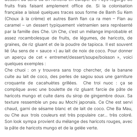
fruits frais faisant amplement office de. Si la colonisation
française a laissé quelques traces sous forme de Banh Su Kem
(Choux à la crème) et autres Banh flan ca ra men – Flan au
caramel – un dessert typiquement vietnamien sera représenté
par la famille des Che. Un Che, c’est un mélange improbable et
assez rocambolesque de fruits, de légumes, de haricots, de
graines, de riz gluant et de la poudre de tapioca. Il est souvent
lié (Au sens de « sauce ») au lait de noix de coco. Pour donner
un aperçu de cet « entremet/dessert/soupe/boisson », voici
quelques exemples :
Che chuoi : on y trouvera sans trop chercher, de la banane
cuite au lait de coco, des perles de sagou sous une garniture
croquante de cacahuètes grillées. Che troi nuoc : ça se
complique avec une boulette de riz gluant farcie de pâte de
haricots mungo et cuite dans du sirop de gingembre doux. Sa
texture ressemble un peu au Mochi japonais. Ce Che est servi
chaud, garni de sésame blanc et de lait de coco. Che Ba Mau,
ou Che aux trois couleurs est très populaire car… très coloré.
Son look sympa provient du mélange des haricots rouges, avec
la pâte de haricots mungo et de la gelée verte.