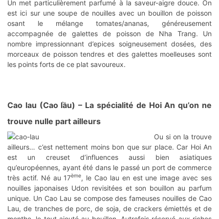
Un met particulièrement parfumé à la saveur-aigre douce. On
est ici sur une soupe de nouilles avec un bouillon de poisson
osant le mélange tomates/ananas, généreusement
accompagnée de galettes de poisson de Nha Trang. Un
nombre impressionnant d’epices soigneusement dosées, des
morceaux de poisson tendres et des galettes moelleuses sont
les points forts de ce plat savoureux.
Cao lau (Cao lầu)
– La spécialité de Hoi An qu’on ne
trouve nulle part ailleurs
Ou si on la trouve
ailleurs… c’est nettement moins bon que sur place. Car Hoi An
est un creuset d’influences aussi bien asiatiques
qu’européennes, ayant été dans le passé un port de commerce
ème
très actif. Né au 17
, le Cao lau en est une image avec ses
nouilles japonaises Udon revisitées et son bouillon au parfum
unique. Un Cao Lau se compose des fameuses nouilles de Cao
Lau, de tranches de porc, de soja, de crackers émiettés et de
menthe, le tout ajouté au bouillon. Autrefois réservé aux riches