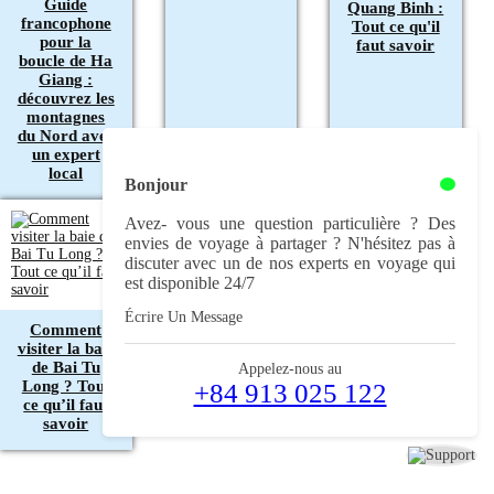
Guide
Quang Binh :
francophone
Tout ce qu'il
pour la
faut savoir
boucle de Ha
Giang :
découvrez les
montagnes
du Nord avec
un expert
local
Bonjour
Avez- vous une question particulière ? Des
envies de voyage à partager ? N'hésitez pas à
discuter avec un de nos experts en voyage qui
est disponible 24/7
Écrire Un Message
Comment
visiter la baie
de Bai Tu
Appelez-nous au
Long ? Tout
+84 913 025 122
ce qu’il faut
savoir