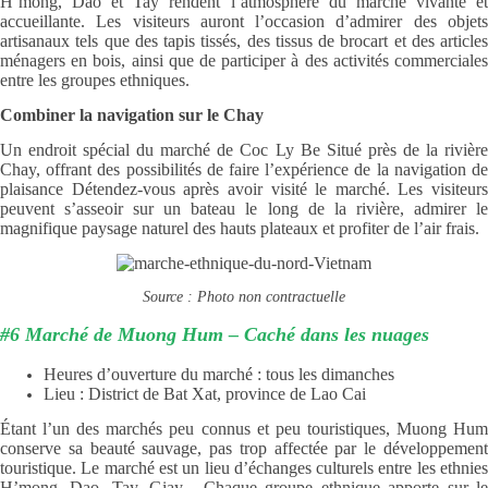
H’mong, Dao et Tay rendent l’atmosphère du marché vivante et
accueillante. Les visiteurs auront l’occasion d’admirer des objets
artisanaux tels que des tapis tissés, des tissus de brocart et des articles
ménagers en bois, ainsi que de participer à des activités commerciales
entre les groupes ethniques.
Combiner la navigation sur le Chay
Un endroit spécial du marché de Coc Ly Be Situé près de la rivière
Chay, offrant des possibilités de faire l’expérience de la navigation de
plaisance Détendez-vous après avoir visité le marché. Les visiteurs
peuvent s’asseoir sur un bateau le long de la rivière, admirer le
magnifique paysage naturel des hauts plateaux et profiter de l’air frais.
Source : Photo non contractuelle
#6 Marché de Muong Hum – Caché dans les nuages
Heures d’ouverture du marché : tous les dimanches
Lieu : District de Bat Xat, province de Lao Cai
Étant l’un des marchés peu connus et peu touristiques, Muong Hum
conserve sa beauté sauvage, pas trop affectée par le développement
touristique. Le marché est un lieu d’échanges culturels entre les ethnies
H’mong, Dao, Tay, Giay... Chaque groupe ethnique apporte sur le