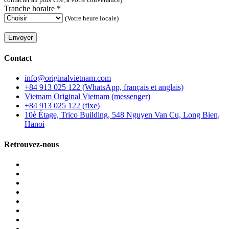
Tranche horaire
*
(Votre heure locale)
Envoyer
Contact
info@originalvietnam.com
+84 913 025 122 (WhatsApp, français et anglais)
Vietnam Original Vietnam (messenger)
+84 913 025 122 (fixe)
10è Étage, Trico Building, 548 Nguyen Van Cu, Long Bien,
Hanoi
Retrouvez-nous