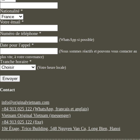
Nationalité
*
Votre émail
*
Numéro de téléphone
*
(WhatsApp si possible)
Date pour l'appel
*
(Nous sommes réactifs et pouvons vous contacter au
plus vite, à votre convenance)
Tranche horaire
*
(Votre heure locale)
Envoyer
Contact
info@originalvietnam.com
+84 913 025 122 (WhatsApp, français et anglais)
Vietnam Original Vietnam (messenger)
+84 913 025 122 (fixe)
10è Étage, Trico Building, 548 Nguyen Van Cu, Long Bien, Hanoi