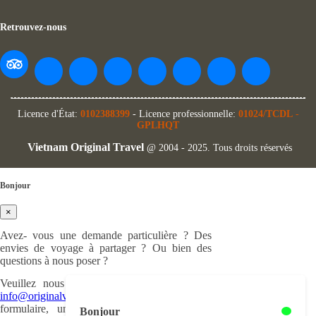
Retrouvez-nous
Licence d'État:
0102388399
- Licence professionnelle:
01024/TCDL
-
GPLHQT
Vietnam Original Travel
@ 2004 - 2025. Tous droits réservés
Bonjour
×
Avez- vous une demande particulière ? Des
envies de voyage à partager ? Ou bien des
questions à nous poser ?
Veuillez nous nous écrire à cette adresse :
info@originalvietnam.com
ou remplir ce
formulaire, un de nos experts en voyage
Bonjour