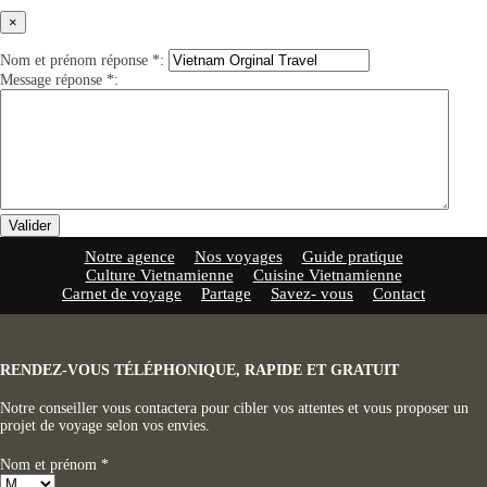
×
Nom et prénom réponse
*
:
Message réponse
*
:
Valider
Notre agence
Nos voyages
Guide pratique
Culture Vietnamienne
Cuisine Vietnamienne
Carnet de voyage
Partage
Savez- vous
Contact
RENDEZ-VOUS TÉLÉPHONIQUE, RAPIDE ET GRATUIT
Notre conseiller vous contactera pour cibler vos attentes et vous proposer un
projet de voyage selon vos envies.
Nom et prénom
*