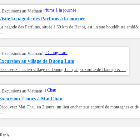
Excursions au Vietnam
Visite la pagode des Parfums à la journée
La pagode des Parfums, située à 60 km de Hanoi, est un site bouddhiste embl&
..
Excursions au Vietnam
Excursion au village de Duong Lam
Découvrez l'ancien village de Duong Lam, à proximité de Hanoi, c& ...
Excursions au Vietnam
Excursion 2 jours à Mai Chau
Découvrez Mai Chau en 2 jours, un lieu enchanteur entouré de montagnes et de
..
Reply