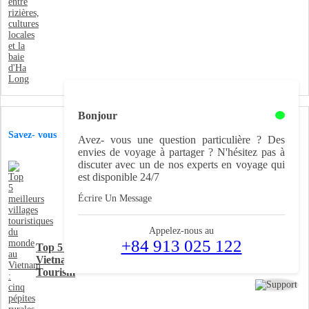
Bonjour
Savez- vous
Avez- vous une question particulière ? Des
envies de voyage à partager ? N'hésitez pas à
discuter avec un de nos experts en voyage qui
est disponible 24/7
Écrire Un Message
Appelez-nous au
+84 913 025 122
Top 5 meilleurs villages touristiques du monde au
Vietnam : cinq pépites rurales reconnues par UN
Tourism