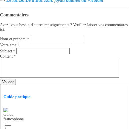
=>
Le lac Ba Be à Bac Kan, joyau natunel du Vietnam
Commentaires
Avez- vous besoin d'autres renseignements ? Veuillez laisser vos commentaires
ici.
Nom et prénom
*
Votre émail
Subject
*
Content
*
Valider
Guide pratique