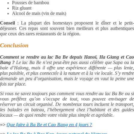
Pousses de bambou
Riz gluant
Alcool de maïs (vin de maïs)
Conseil
: La plupart des homestays proposent le dîner et le petit-
déjeuner. Ces repas sont souvent bien meilleurs et plus authentiques
que ceux des rares restaurants de la région.
Conclusion
Comment se rendre au lac Ba Be depuis Hanoï, Ha Giang et Cao
Bang ?
Le lac Ba Be n’est peut-être pas aussi célèbre que Sapa ou l
baie d’Halong, mais il offre une expérience différente — plus lente,
plus paisible, et plus connectée à la nature et à la vie locale. S’y rendre
demande un peu d’organisation, mais le voyage en vaut la peine une
fois sur place.
Si vous ne savez toujours pas comment vous rendre au lac Ba Be ou si
vous préférez qu’on s’occupe de tout, vous pouvez envisager de
réserver un circuit organisé. De nombreux tours incluent le transport,
les balades en bateau, l’hébergement chez l’habitant et des guides
locaux — de quoi rendre votre visite plus simple et agréable.
=>
Que faire à Ba Be et Cao Bang en 4 jours ?