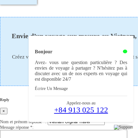
Envie d’un voyage sur mesure au Vietnam,
Laos et/ou au Cambodge?
Bonjour
Créez votre propre voyage et demandez un devis gratuit 
Avez- vous une question particulière ? Des
engagement
envies de voyage à partager ? N'hésitez pas à
discuter avec un de nos experts en voyage qui
JE CRÉE MON VOYAGE
est disponible 24/7
Écrire Un Message
Reply
Appelez-nous au
+84 913 025 122
×
Nom et prénom réponse
*
:
Message réponse
*
: