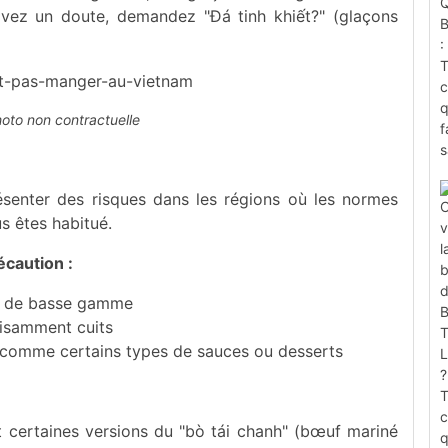
 avez un doute, demandez "Đá tinh khiết?" (glaçons
hoto non contractuelle
senter des risques dans les régions où les normes
s êtes habitué.
écaution :
ts de basse gamme
fisamment cuits
s comme certains types de sauces ou desserts
t certaines versions du "bò tái chanh" (bœuf mariné