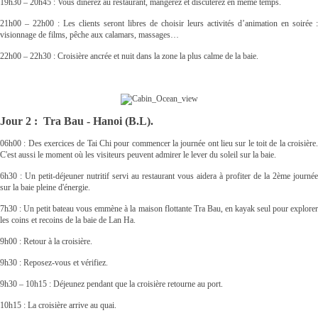
19h30 – 20h45 : Vous dînerez au restaurant, mangerez et discuterez en même temps.
21h00 – 22h00 : Les clients seront libres de choisir leurs activités d’animation en soirée :
visionnage de films, pêche aux calamars, massages…
22h00 – 22h30 : Croisière ancrée et nuit dans la zone la plus calme de la baie.
Jour 2 : Tra Bau - Hanoi (B.L).
06h00 : Des exercices de Tai Chi pour commencer la journée ont lieu sur le toit de la croisière.
C'est aussi le moment où les visiteurs peuvent admirer le lever du soleil sur la baie.
6h30 : Un petit-déjeuner nutritif servi au restaurant vous aidera à profiter de la 2ème journée
sur la baie pleine d'énergie.
7h30 : Un petit bateau vous emmène à la maison flottante Tra Bau, en kayak seul pour explorer
les coins et recoins de la baie de Lan Ha.
9h00 : Retour à la croisière.
9h30 : Reposez-vous et vérifiez.
9h30 – 10h15 : Déjeunez pendant que la croisière retourne au port.
10h15 : La croisière arrive au quai.