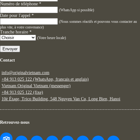
Numéro de téléphone
*
(WhatsApp si possible)
Date pour l'appel
*
(Nous sommes réactifs et pouvons vous contacter au
plus vite, à votre convenance)
Tranche horaire
*
(Votre heure locale)
Envoyer
Contact
info@originalvietnam.com
+84 913 025 122 (WhatsApp, français et anglais)
Vietnam Original Vietnam (messenger)
+84 913 025 122 (fixe)
10è Étage, Trico Building, 548 Nguyen Van Cu, Long Bien, Hanoi
Retrouvez-nous