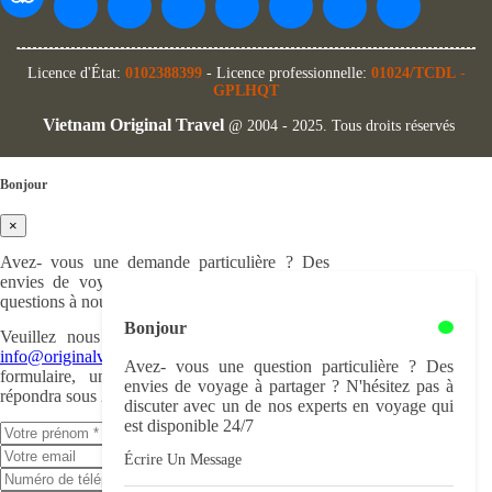
Licence d'État:
0102388399
- Licence professionnelle:
01024/TCDL
-
GPLHQT
Vietnam Original Travel
@ 2004 - 2025. Tous droits réservés
Bonjour
×
Avez- vous une demande particulière ? Des
envies de voyage à partager ? Ou bien des
questions à nous poser ?
Bonjour
Veuillez nous nous écrire à cette adresse :
info@originalvietnam.com
ou remplir ce
Avez- vous une question particulière ? Des
formulaire, un de nos experts en voyage
envies de voyage à partager ? N'hésitez pas à
répondra sous 24h.
discuter avec un de nos experts en voyage qui
est disponible 24/7
Écrire Un Message