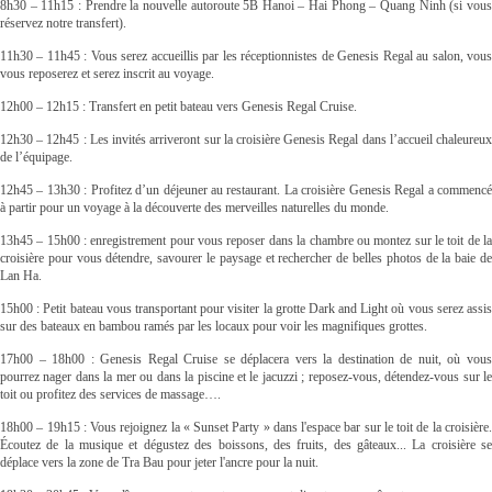
8h30 – 11h15 : Prendre la nouvelle autoroute 5B Hanoi – Hai Phong – Quang Ninh (si vous
réservez notre transfert).
11h30 – 11h45 : Vous serez accueillis par les réceptionnistes de Genesis Regal au salon, vous
vous reposerez et serez inscrit au voyage.
12h00 – 12h15 : Transfert en petit bateau vers Genesis Regal Cruise.
12h30 – 12h45 : Les invités arriveront sur la croisière Genesis Regal dans l’accueil chaleureux
de l’équipage.
12h45 – 13h30 : Profitez d’un déjeuner au restaurant. La croisière Genesis Regal a commencé
à partir pour un voyage à la découverte des merveilles naturelles du monde.
13h45 – 15h00 : enregistrement pour vous reposer dans la chambre ou montez sur le toit de la
croisière pour vous détendre, savourer le paysage et rechercher de belles photos de la baie de
Lan Ha.
15h00 : Petit bateau vous transportant pour visiter la grotte Dark and Light où vous serez assis
sur des bateaux en bambou ramés par les locaux pour voir les magnifiques grottes.
17h00 – 18h00 : Genesis Regal Cruise se déplacera vers la destination de nuit, où vous
pourrez nager dans la mer ou dans la piscine et le jacuzzi ; reposez-vous, détendez-vous sur le
toit ou profitez des services de massage….
18h00 – 19h15 : Vous rejoignez la « Sunset Party » dans l'espace bar sur le toit de la croisière.
Écoutez de la musique et dégustez des boissons, des fruits, des gâteaux... La croisière se
déplace vers la zone de Tra Bau pour jeter l'ancre pour la nuit.