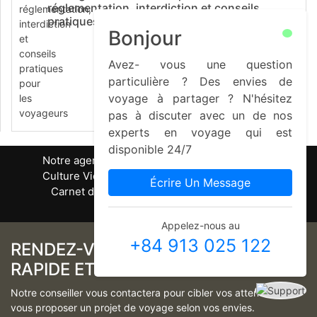
réglementation, interdiction et conseils
pratiques pour les voyageurs
Bonjour
Avez- vous une question
particulière ? Des envies de
voyage à partager ? N'hésitez
pas à discuter avec un de nos
experts en voyage qui est
disponible 24/7
Notre agence
Nos voyages
Guide pratique
Culture Vietnamienne
Cuisine Vietnamienne
Écrire Un Message
Carnet de voyage
Partage
Savez- vous
Contact
Appelez-nous au
+84 913 025 122
RENDEZ-VOUS TÉLÉPHONIQUE,
RAPIDE ET GRATUIT
Notre conseiller vous contactera pour cibler vos attentes et
vous proposer un projet de voyage selon vos envies.