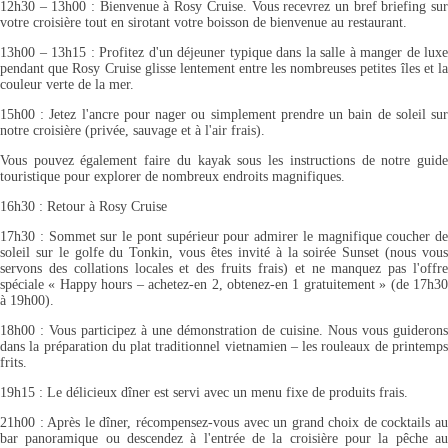
12h30 – 13h00 : Bienvenue à Rosy Cruise. Vous recevrez un bref briefing sur
votre croisière tout en sirotant votre boisson de bienvenue au restaurant.
13h00 – 13h15 : Profitez d'un déjeuner typique dans la salle à manger de luxe
pendant que Rosy Cruise glisse lentement entre les nombreuses petites îles et la
couleur verte de la mer.
15h00 : Jetez l'ancre pour nager ou simplement prendre un bain de soleil sur
notre croisière (privée, sauvage et à l'air frais).
Vous pouvez également faire du kayak sous les instructions de notre guide
touristique pour explorer de nombreux endroits magnifiques.
16h30 : Retour à Rosy Cruise
17h30 : Sommet sur le pont supérieur pour admirer le magnifique coucher de
soleil sur le golfe du Tonkin, vous êtes invité à la soirée Sunset (nous vous
servons des collations locales et des fruits frais) et ne manquez pas l'offre
spéciale « Happy hours – achetez-en 2, obtenez-en 1 gratuitement » (de 17h30
à 19h00).
18h00 : Vous participez à une démonstration de cuisine. Nous vous guiderons
dans la préparation du plat traditionnel vietnamien – les rouleaux de printemps
frits.
19h15 : Le délicieux dîner est servi avec un menu fixe de produits frais.
21h00 : Après le dîner, récompensez-vous avec un grand choix de cocktails au
bar panoramique ou descendez à l'entrée de la croisière pour la pêche au