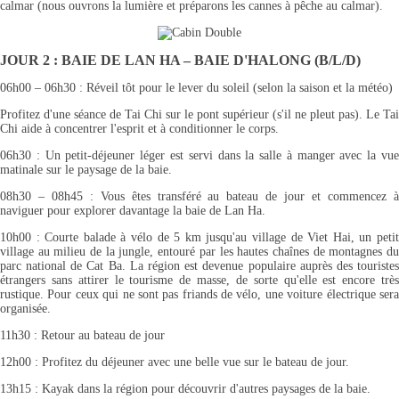
calmar (nous ouvrons la lumière et préparons les cannes à pêche au calmar).
JOUR 2 : BAIE DE LAN HA – BAIE D'HALONG (B/L/D)
06h00 – 06h30 : Réveil tôt pour le lever du soleil (selon la saison et la météo)
Profitez d'une séance de Tai Chi sur le pont supérieur (s'il ne pleut pas). Le Tai
Chi aide à concentrer l'esprit et à conditionner le corps.
06h30 : Un petit-déjeuner léger est servi dans la salle à manger avec la vue
matinale sur le paysage de la baie.
08h30 – 08h45 : Vous êtes transféré au bateau de jour et commencez à
naviguer pour explorer davantage la baie de Lan Ha.
10h00 : Courte balade à vélo de 5 km jusqu'au village de Viet Hai, un petit
village au milieu de la jungle, entouré par les hautes chaînes de montagnes du
parc national de Cat Ba. La région est devenue populaire auprès des touristes
étrangers sans attirer le tourisme de masse, de sorte qu'elle est encore très
rustique. Pour ceux qui ne sont pas friands de vélo, une voiture électrique sera
organisée.
11h30 : Retour au bateau de jour
12h00 : Profitez du déjeuner avec une belle vue sur le bateau de jour.
13h15 : Kayak dans la région pour découvrir d'autres paysages de la baie.