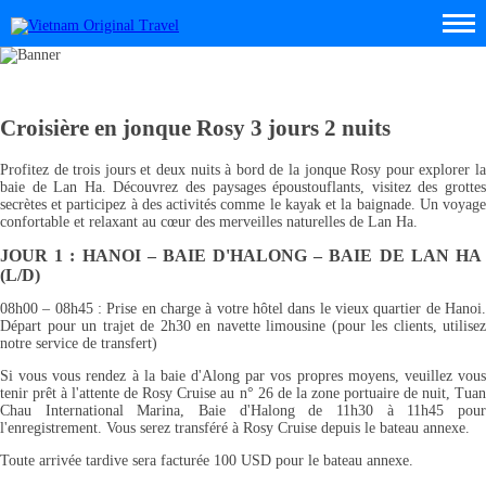
Croisière en jonque Rosy 3 jours 2 nuits
Profitez de trois jours et deux nuits à bord de la jonque Rosy pour explorer la
baie de Lan Ha. Découvrez des paysages époustouflants, visitez des grottes
secrètes et participez à des activités comme le kayak et la baignade. Un voyage
confortable et relaxant au cœur des merveilles naturelles de Lan Ha.
JOUR 1 : HANOI – BAIE D'HALONG – BAIE DE LAN HA
(L/D)
08h00 – 08h45 : Prise en charge à votre hôtel dans le vieux quartier de Hanoi.
Départ pour un trajet de 2h30 en navette limousine (pour les clients, utilisez
notre service de transfert)
Si vous vous rendez à la baie d'Along par vos propres moyens, veuillez vous
tenir prêt à l'attente de Rosy Cruise au n° 26 de la zone portuaire de nuit, Tuan
Chau International Marina, Baie d'Halong de 11h30 à 11h45 pour
l'enregistrement. Vous serez transféré à Rosy Cruise depuis le bateau annexe.
Toute arrivée tardive sera facturée 100 USD pour le bateau annexe.