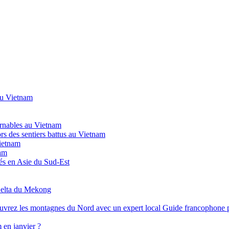
au Vietnam
urnables au Vietnam
ors des sentiers battus au Vietnam
ietnam
am
és en Asie du Sud-Est
Delta du Mekong
Guide francophone p
 en janvier ?