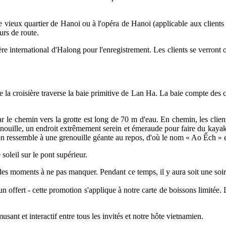
le vieux quartier de Hanoi ou à l'opéra de Hanoi (applicable aux clients
urs de route.
ière international d'Halong pour l'enregistrement. Les clients se verront 
la croisière traverse la baie primitive de Lan Ha. La baie compte des cent
le chemin vers la grotte est long de 70 m d'eau. En chemin, les clients 
Grenouille, un endroit extrêmement serein et émeraude pour faire du kay
gon ressemble à une grenouille géante au repos, d'où le nom « Ao Ếch » 
soleil sur le pont supérieur.
 des moments à ne pas manquer. Pendant ce temps, il y aura soit une soir
n offert - cette promotion s'applique à notre carte de boissons limitée.
nt et interactif entre tous les invités et notre hôte vietnamien.