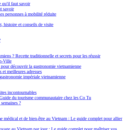
qu'il faut savoir
t savoir
s personnes à mobilité réduite
histoire et conseils de visite
?
iens ? Recette traditionnelle et secrets pour les réussir
h-Ville
 pour découvrir la gastronomie vietnamienne
 et meilleures adresses
 gastronomie impériale vietnamienne
sites incontournables
 Guide du tourisme communautaire chez les Co Tu
3 semaines ?
e médical et de bien-être au Vietnam : Le guide complet pour allier
yage au Vietnam par jour : Le guide complet pour maîtriser vos