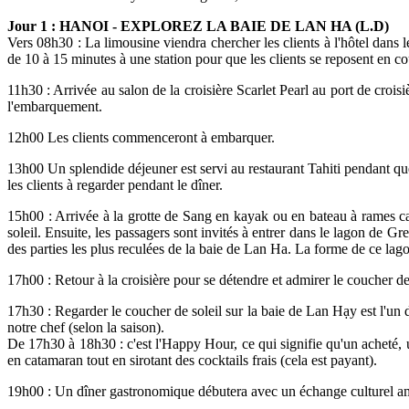
Jour 1 : HANOI - EXPLOREZ LA BAIE DE LAN HA (L.D)
Vers 08h30 : La limousine viendra chercher les clients à l'hôtel dans 
de 10 à 15 minutes à une station pour que les clients se reposent en co
11h30 : Arrivée au salon de la croisière Scarlet Pearl au port de crois
l'embarquement.
12h00 Les clients commenceront à embarquer.
13h00 Un splendide déjeuner est servi au restaurant Tahiti pendant que 
les clients à regarder pendant le dîner.
15h00 : Arrivée à la grotte de Sang en kayak ou en bateau à rames car 
soleil. Ensuite, les passagers sont invités à entrer dans le lagon de 
des parties les plus reculées de la baie de Lan Ha. La forme de ce la
17h00 : Retour à la croisière pour se détendre et admirer le coucher de 
17h30 : Regarder le coucher de soleil sur la baie de Lan Hạy est l'un
notre chef (selon la saison).
De 17h30 à 18h30 : c'est l'Happy Hour, ce qui signifie qu'un acheté, u
en catamaran tout en sirotant des cocktails frais (cela est payant).
19h00 : Un dîner gastronomique débutera avec un échange culturel amusa