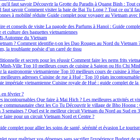
Découvrir la Grotte du Paradis à Quang Binh : Tout ce 
Comment visiter la baie de Bai Tu Long ? Tout ce qu’il fau
Guide complet pour voyager au Vietnam avec le
La pagode des Parfums à Hanoï : Guide complet, 
e et culture des baguettes vietnamiennes
 Mi-Automne du Vietnam
Comment identifie-t-on les Dao Rouges au Nord du Vietnam 
, la troublante poésie d’un carré de tissu
Comment faire les nems frits vietnam
Top 10 meilleurs cours de cuisine à Saigon ou Ho Chi Min
Top 10 meilleurs cours de cuisine à Hue
Cuisine de rue à Hué : Top 10 plats incontournables
Cuisine royale de Hué : guide complet de la
 en février ?
Que faire à Mai Hich ? Les meilleures activités et vi
Découvrir le village de Bho Hoong :
Quel est le meilleur circuit Vietnam du Nord au Sud en 
e faire pour un circuit Vietnam Nord et Centre ?
Le tourism
Budget de vo