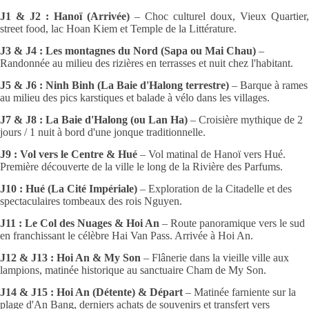
J1 & J2 : Hanoï (Arrivée)
– Choc culturel doux, Vieux Quartier,
street food, lac Hoan Kiem et Temple de la Littérature.
J3 & J4 : Les montagnes du Nord (Sapa ou Mai Chau)
–
Randonnée au milieu des rizières en terrasses et nuit chez l'habitant.
J5 & J6 : Ninh Binh (La Baie d'Halong terrestre)
– Barque à rames
au milieu des pics karstiques et balade à vélo dans les villages.
J7 & J8 : La Baie d'Halong (ou Lan Ha)
– Croisière mythique de 2
jours / 1 nuit à bord d'une jonque traditionnelle.
J9 : Vol vers le Centre & Hué
– Vol matinal de Hanoï vers Hué.
Première découverte de la ville le long de la Rivière des Parfums.
J10 : Hué (La Cité Impériale)
– Exploration de la Citadelle et des
spectaculaires tombeaux des rois Nguyen.
J11 : Le Col des Nuages & Hoi An
– Route panoramique vers le sud
en franchissant le célèbre Hai Van Pass. Arrivée à Hoi An.
J12 & J13 : Hoi An & My Son
– Flânerie dans la vieille ville aux
lampions, matinée historique au sanctuaire Cham de My Son.
J14 & J15 : Hoi An (Détente) & Départ
– Matinée farniente sur la
plage d'An Bang, derniers achats de souvenirs et transfert vers