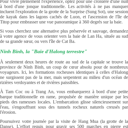
Pour vivre pleinement l'expérience, optez pour une croisière d'une nuit
à bord d'une jonque traditionnelle. Les activités à ne pas manquer
incluent l'exploration de la grotte de la Surprise (Sung Sot), une session
de kayak dans les lagons cachés de Luon, et l'ascension de l'île de
Titop pour embrasser une vue panoramique à 360 degrés sur la baie.
Si vous cherchez une alternative plus préservée et sauvage, demandez
à votre agence de vous orienter vers la baie de Lan Ha, située au sud
de sa grande sœur, ou vers l'île de Cat Ba.
Ninh Binh, la "Baie d'Halong terrestre"
À seulement deux heures de route au sud de la capitale se trouve la
province de Ninh Binh, un coup de cœur absolu pour de nombreux
voyageurs. Ici, les formations rocheuses identiques à celles d'Halong
ne surgissent pas de la mer, mais serpentent au milieu d'un océan de
rizières verdoyantes et de rivières paissibles.
À Tam Coc ou à Trang An, vous embarquerez à bord d'une petite
barque traditionnelle en rame, propulsée de manière unique par les
pieds des rameuses locales. L'embarcation glisse silencieusement sur
l'eau, s'engouffrant sous des tunnels rocheux naturels creusés par
l'érosion.
Poursuivez votre journée par la visite de Hang Mua (la grotte de la
Danse). L'effort requis pour gravir ses 500 marches en pierre est