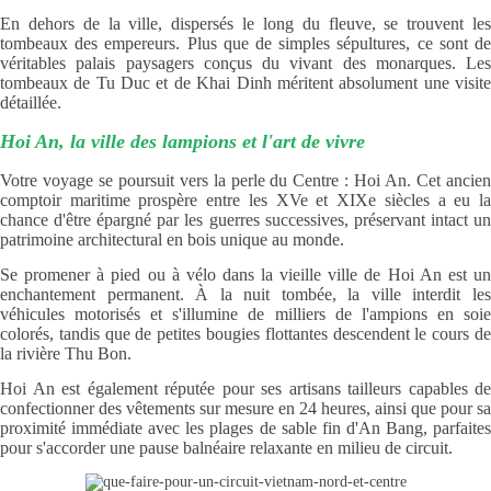
En dehors de la ville, dispersés le long du fleuve, se trouvent les
tombeaux des empereurs. Plus que de simples sépultures, ce sont de
véritables palais paysagers conçus du vivant des monarques. Les
tombeaux de Tu Duc et de Khai Dinh méritent absolument une visite
détaillée.
Hoi An, la ville des lampions et l'art de vivre
Votre voyage se poursuit vers la perle du Centre : Hoi An. Cet ancien
comptoir maritime prospère entre les XVe et XIXe siècles a eu la
chance d'être épargné par les guerres successives, préservant intact un
patrimoine architectural en bois unique au monde.
Se promener à pied ou à vélo dans la vieille ville de Hoi An est un
enchantement permanent. À la nuit tombée, la ville interdit les
véhicules motorisés et s'illumine de milliers de l'ampions en soie
colorés, tandis que de petites bougies flottantes descendent le cours de
la rivière Thu Bon.
Hoi An est également réputée pour ses artisans tailleurs capables de
confectionner des vêtements sur mesure en 24 heures, ainsi que pour sa
proximité immédiate avec les plages de sable fin d'An Bang, parfaites
pour s'accorder une pause balnéaire relaxante en milieu de circuit.