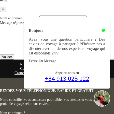
Reply
×
Nom et prénom réponse
*
:
Message réponse
*
:
Bonjour
Avez- vous une question particulière ? Des
envies de voyage à partager ? N'hésitez pas à
discuter avec un de nos experts en voyage qui
est disponible 24/7
Valider
Écrire Un Message
Notre agence
Nos voyages
Guide pratique
Culture Vietnamienne
Cuisine Vietnamienne
Carnet de voyage
Partage
Savez- vous
Contact
Appelez-nous au
+84 913 025 122
RENDEZ-VOUS TÉLÉPHONIQUE, RAPIDE ET GRATUIT
Notre conseiller vous contactera pour cibler vos attentes et vous proposer un
projet de voyage selon vos envies.
Nom et prénom
*