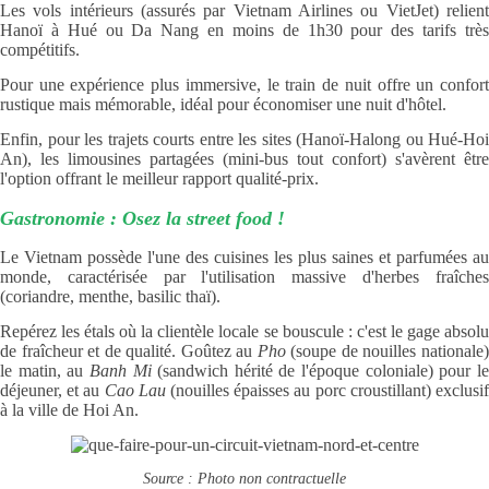
Les vols intérieurs (assurés par Vietnam Airlines ou VietJet) relient
Hanoï à Hué ou Da Nang en moins de 1h30 pour des tarifs très
compétitifs.
Pour une expérience plus immersive, le train de nuit offre un confort
rustique mais mémorable, idéal pour économiser une nuit d'hôtel.
Enfin, pour les trajets courts entre les sites (Hanoï-Halong ou Hué-Hoi
An), les limousines partagées (mini-bus tout confort) s'avèrent être
l'option offrant le meilleur rapport qualité-prix.
Gastronomie : Osez la street food !
Le Vietnam possède l'une des cuisines les plus saines et parfumées au
monde, caractérisée par l'utilisation massive d'herbes fraîches
(coriandre, menthe, basilic thaï).
Repérez les étals où la clientèle locale se bouscule : c'est le gage absolu
de fraîcheur et de qualité. Goûtez au
Pho
(soupe de nouilles nationale
le matin, au
Banh Mi
(sandwich hérité de l'époque coloniale) pour l
déjeuner, et au
Cao Lau
(nouilles épaisses au porc croustillant) exclusi
à la ville de Hoi An.
Source : Photo non contractuelle