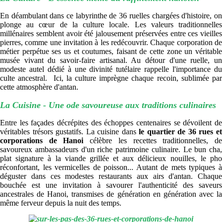
En déambulant dans ce labyrinthe de 36 ruelles chargées d'histoire, on
plonge au cœur de la culture locale. Les valeurs traditionnelles
millénaires semblent avoir été jalousement préservées entre ces vieilles
pierres, comme une invitation à les redécouvrir. Chaque corporation de
métier perpétue ses us et coutumes, faisant de cette zone un véritable
musée vivant du savoir-faire artisanal. Au détour d'une ruelle, un
modeste autel dédié à une divinité tutélaire rappelle l'importance du
culte ancestral. Ici, la culture imprègne chaque recoin, sublimée par
cette atmosphère d'antan.
La Cuisine - Une ode savoureuse aux traditions culinaires
Entre les façades décrépites des échoppes centenaires se dévoilent de
véritables trésors gustatifs. La cuisine dans
le quartier de 36 rues e
corporations de Hanoi
célèbre les recettes traditionnelles, d
savoureux ambassadeurs d'un riche patrimoine culinaire. Le bun cha,
plat signature à la viande grillée et aux délicieux nouilles, le pho
réconfortant, les vermicelles de poisson... Autant de mets typiques à
déguster dans ces modestes restaurants aux airs d'antan. Chaque
bouchée est une invitation à savourer l'authenticité des saveurs
ancestrales de Hanoi, transmises de génération en génération avec la
même ferveur depuis la nuit des temps.