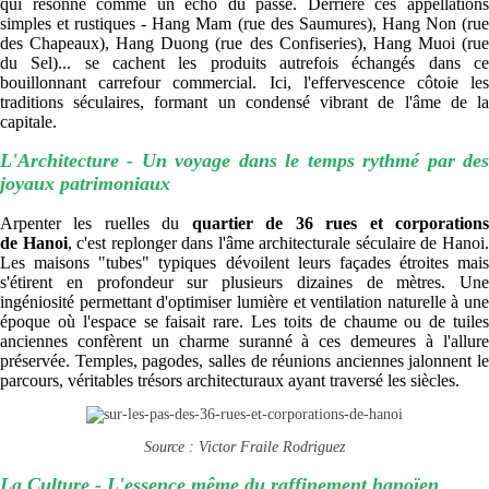
qui résonne comme un écho du passé. Derrière ces appellations
simples et rustiques - Hang Mam (rue des Saumures), Hang Non (rue
des Chapeaux), Hang Duong (rue des Confiseries), Hang Muoi (rue
du Sel)... se cachent les produits autrefois échangés dans ce
bouillonnant carrefour commercial. Ici, l'effervescence côtoie les
traditions séculaires, formant un condensé vibrant de l'âme de la
capitale.
L'Architecture - Un voyage dans le temps rythmé par des
joyaux patrimoniaux
Arpenter les ruelles du
quartier de 36 rues et corporation
de Hanoi
, c'est replonger dans l'âme architecturale séculaire de Hanoi
Les maisons "tubes" typiques dévoilent leurs façades étroites mais
s'étirent en profondeur sur plusieurs dizaines de mètres. Une
ingéniosité permettant d'optimiser lumière et ventilation naturelle à une
époque où l'espace se faisait rare. Les toits de chaume ou de tuiles
anciennes confèrent un charme suranné à ces demeures à l'allure
préservée. Temples, pagodes, salles de réunions anciennes jalonnent le
parcours, véritables trésors architecturaux ayant traversé les siècles.
Source : Victor Fraile Rodriguez
La Culture - L'essence même du raffinement hanoïen