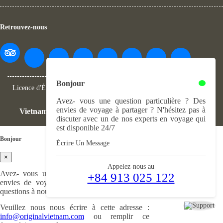
Retrouvez-nous
Bonjour
Licence d'État:
0102388399
- Licence professionnelle:
01024/TCDL
-
GPLHQT
Avez- vous une question particulière ? Des
envies de voyage à partager ? N'hésitez pas à
Vietnam Original Travel
@ 2004 - 2025. Tous droits réservés
discuter avec un de nos experts en voyage qui
est disponible 24/7
Bonjour
Écrire Un Message
×
Appelez-nous au
Avez- vous une demande particulière ? Des
+84 913 025 122
envies de voyage à partager ? Ou bien des
questions à nous poser ?
Veuillez nous nous écrire à cette adresse :
info@originalvietnam.com
ou remplir ce