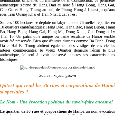
délimitations officielles du ministère de la Construction, ce périmètre
authentique s'étend de Hang Dau au nord à Hang Bong, Hang Gai,
Cau Go et Hang Thung au sud, de Phung Hung à l'ouest jusqu'aux
rues Tran Quang Khai et Tran Nhat Duat à l'est.
Sur ces 100 hectares se déploie un labyrinthe de 76 ruelles réparties en
10 quartiers emblématiques: Hang Dao, Hang Bac, Hang Buom, Hang
Bo, Hang Bong, Hang Gai, Hang Ma, Dong Xuan, Cua Dong et Ly
Thai To. Un patrimoine unique où l'âme séculaire de Hanoï semble
avoir été préservée. Bien que d'autres districts comme Ba Dinh, Dong
Da et Hai Ba Trung abritent également des vestiges de ces vieilles
artères commerçantes, le Vieux Quartier demeure l'écrin le plus
authentique, le seul à avoir conservé intactes ses caractéristiques
historiques.
Source : xaydungso.vn
Qu’est qui rend les 36 rues et corporations de Hanoi
si spéciales ?
Le Nom - Une évocation poétique du savoir-faire ancestral
Le quartier de 36 rues et corporations de Hanoï
, un nom évocateu