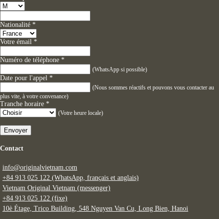
Nationalité
*
Votre émail
*
Numéro de téléphone
*
(WhatsApp si possible)
Date pour l'appel
*
(Nous sommes réactifs et pouvons vous contacter au
plus vite, à votre convenance)
Tranche horaire
*
(Votre heure locale)
Envoyer
Contact
info@originalvietnam.com
+84 913 025 122 (WhatsApp, français et anglais)
Vietnam Original Vietnam (messenger)
+84 913 025 122 (fixe)
10è Étage, Trico Building, 548 Nguyen Van Cu, Long Bien, Hanoi