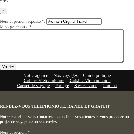
×
Nom et prénom réponse
*
:
Message réponse
*
:
Valider
Notre agence
Nos voyages
Guide pratique
Culture Vietnamienne
Cuisine Vietnamienne
Carnet de voyage
Partage
Savez- vous
Contact
RENDEZ-VOUS TÉLÉPHONIQUE, RAPIDE ET GRATUIT
Notre conseiller vous contactera pour cibler vos attentes et vous proposer un
projet de voyage selon vos envies.
Nom et prénom
*