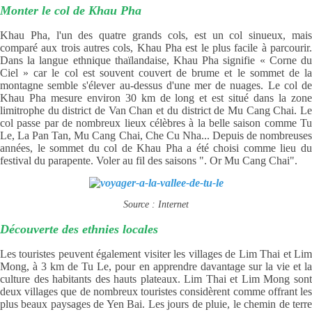
Monter le col de Khau Pha
Khau Pha, l'un des quatre grands cols, est un col sinueux, mais
comparé aux trois autres cols, Khau Pha est le plus facile à parcourir.
Dans la langue ethnique thaïlandaise, Khau Pha signifie « Corne du
Ciel » car le col est souvent couvert de brume et le sommet de la
montagne semble s'élever au-dessus d'une mer de nuages. Le col de
Khau Pha mesure environ 30 km de long et est situé dans la zone
limitrophe du district de Van Chan et du district de Mu Cang Chai. Le
col passe par de nombreux lieux célèbres à la belle saison comme Tu
Le, La Pan Tan, Mu Cang Chai, Che Cu Nha... Depuis de nombreuses
années, le sommet du col de Khau Pha a été choisi comme lieu du
festival du parapente. Voler au fil des saisons ". Or Mu Cang Chai".
Source : Internet
Découverte des ethnies locales
Les touristes peuvent également visiter les villages de Lim Thai et Lim
Mong, à 3 km de Tu Le, pour en apprendre davantage sur la vie et la
culture des habitants des hauts plateaux. Lim Thai et Lim Mong sont
deux villages que de nombreux touristes considèrent comme offrant les
plus beaux paysages de Yen Bai. Les jours de pluie, le chemin de terre