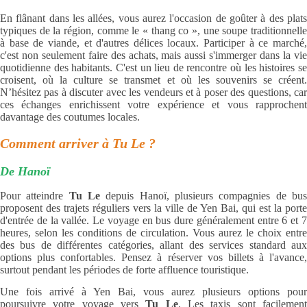
En flânant dans les allées, vous aurez l'occasion de goûter à des plats
typiques de la région, comme le « thang co », une soupe traditionnelle
à base de viande, et d'autres délices locaux. Participer à ce marché,
c'est non seulement faire des achats, mais aussi s'immerger dans la vie
quotidienne des habitants. C'est un lieu de rencontre où les histoires se
croisent, où la culture se transmet et où les souvenirs se créent.
N’hésitez pas à discuter avec les vendeurs et à poser des questions, car
ces échanges enrichissent votre expérience et vous rapprochent
davantage des coutumes locales.
Comment arriver à Tu Le ?
De Hanoï
Pour atteindre
Tu Le
depuis Hanoï, plusieurs compagnies de bu
proposent des trajets réguliers vers la ville de Yen Bai, qui est la porte
d'entrée de la vallée. Le voyage en bus dure généralement entre 6 et 7
heures, selon les conditions de circulation. Vous aurez le choix entre
des bus de différentes catégories, allant des services standard aux
options plus confortables. Pensez à réserver vos billets à l'avance,
surtout pendant les périodes de forte affluence touristique.
Une fois arrivé à Yen Bai, vous aurez plusieurs options pour
poursuivre votre voyage vers
Tu Le
. Les taxis sont facilemen