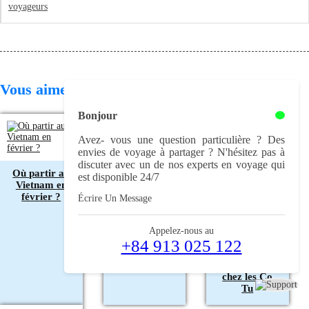
Vous aimerez aussi
Bonjour
Avez- vous une question particulière ? Des
envies de voyage à partager ? N'hésitez pas à
discuter avec un de nos experts en voyage qui
Où partir au
est disponible 24/7
Vietnam en
Que faire à
février ?
Écrire Un Message
Découvrir le
Mai Hich ?
village de
Les
Bho Hoong :
meilleures
Appelez-nous au
Guide du
+84 913 025 122
activités et
tourisme
visites
communautaire
incontournables
chez les Co
Tu