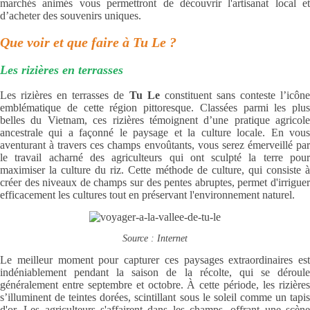
marchés animés vous permettront de découvrir l'artisanat local et
d’acheter des souvenirs uniques.
Que voir et que faire à Tu Le ?
Les rizières en terrasses
Les rizières en terrasses de
Tu Le
constituent sans conteste l’icôn
emblématique de cette région pittoresque. Classées parmi les plus
belles du Vietnam, ces rizières témoignent d’une pratique agricole
ancestrale qui a façonné le paysage et la culture locale. En vous
aventurant à travers ces champs envoûtants, vous serez émerveillé par
le travail acharné des agriculteurs qui ont sculpté la terre pour
maximiser la culture du riz. Cette méthode de culture, qui consiste à
créer des niveaux de champs sur des pentes abruptes, permet d'irriguer
efficacement les cultures tout en préservant l'environnement naturel.
Source : Internet
Le meilleur moment pour capturer ces paysages extraordinaires est
indéniablement pendant la saison de la récolte, qui se déroule
généralement entre septembre et octobre. À cette période, les rizières
s’illuminent de teintes dorées, scintillant sous le soleil comme un tapis
d'or. Les agriculteurs s'affairent dans les champs, offrant une scène