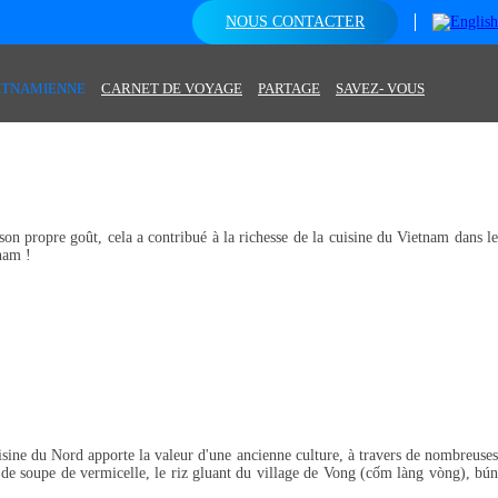
NOUS CONTACTER
IETNAMIENNE
CARNET DE VOYAGE
PARTAGE
SAVEZ- VOUS
on propre goût, cela a contribué à la richesse de la cuisine du Vietnam dans le
nam !
isine du Nord apporte la valeur d'une ancienne culture, à travers de nombreuses
 de soupe de vermicelle, le riz gluant du village de Vong (cốm làng vòng), bún