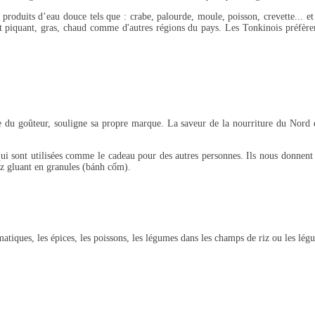
 produits d’eau douce tels que : crabe, palourde, moule, poisson, crevette... et 
 piquant, gras, chaud comme d'autres régions du pays. Les Tonkinois préfèren
se du goûteur, souligne sa propre marque. La saveur de la nourriture du Nord e
 qui sont utilisées comme le cadeau pour des autres personnes. Ils nous donnent
 riz gluant en granules (bánh cốm).
omatiques, les épices, les poissons, les légumes dans les champs de riz ou les lé