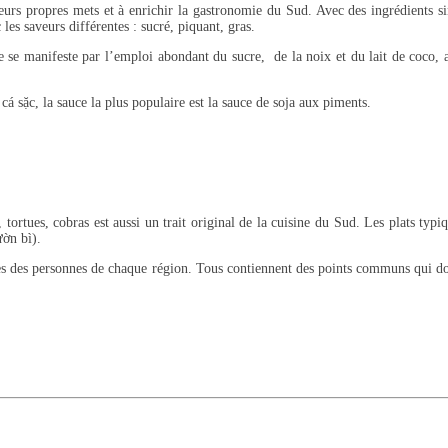
leurs propres mets et à enrichir la gastronomie du Sud. Avec des ingrédients si
les saveurs différentes : sucré, piquant, gras.
e se manifeste par l’emploi abondant du sucre, de la noix et du lait de coco, 
 sặc, la sauce la plus populaire est la sauce de soja aux piments.
tortues, cobras est aussi un trait original de la cuisine du Sud. Les plats typ
ườn bì).
res des personnes de chaque région. Tous contiennent des points communs qui d