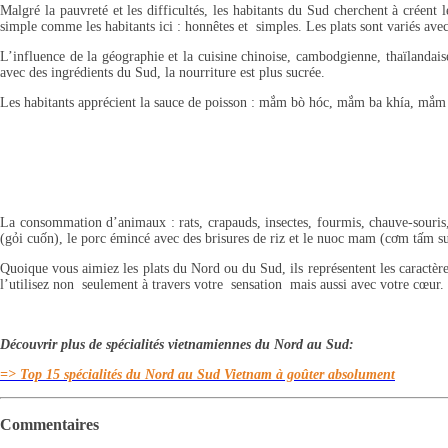
Malgré la pauvreté et les difficultés, les habitants du Sud cherchent à créent 
simple comme les habitants ici : honnêtes et simples. Les plats sont variés avec 
L’influence de la géographie et la cuisine chinoise, cambodgienne, thaïlandais
avec des ingrédients du Sud, la nourriture est plus sucrée.
Les habitants apprécient la sauce de poisson : mắm bò hóc, mắm ba khía, mắm cá
La consommation d’animaux : rats, crapauds, insectes, fourmis, chauve-souris, 
(gỏi cuốn), le porc émincé avec des brisures de riz et le nuoc mam (cơm tấm s
Quoique vous aimiez les plats du Nord ou du Sud, ils représentent les caractè
l’utilisez non seulement à travers votre sensation mais aussi avec votre cœur.
Découvrir plus de spécialités vietnamiennes du Nord au Sud:
=> Top 15 spécialités du Nord au Sud Vietnam à goûter absolument
Commentaires