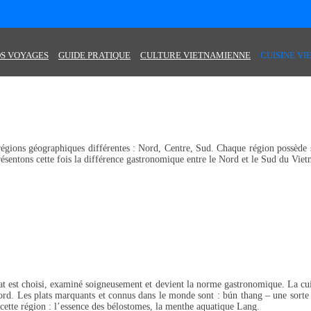
S VOYAGES
GUIDE PRATIQUE
CULTURE VIETNAMIENNE
CUISINE V
 régions géographiques différentes : Nord, Centre, Sud. Chaque région possède s
sentons cette fois la différence gastronomique entre le Nord et le Sud du Viet
lat est choisi, examiné soigneusement et devient la norme gastronomique. La cu
Nord. Les plats marquants et connus dans le monde sont : bún thang – une sorte
 de cette région : l’essence des bélostomes, la menthe aquatique Lang.