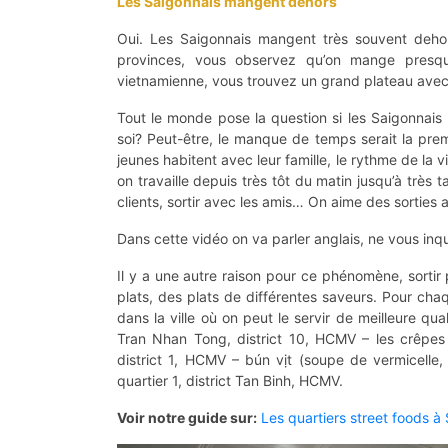
Les Saigonnais mangent dehors
Oui. Les Saigonnais mangent très souvent deho
provinces, vous observez qu’on mange presqu
vietnamienne, vous trouvez un grand plateau avec
Tout le monde pose la question si les Saigonnai
soi? Peut-être, le manque de temps serait la prem
jeunes habitent avec leur famille, le rythme de la v
on travaille depuis très tôt du matin jusqu’à très
clients, sortir avec les amis… On aime des sorties a
Dans cette vidéo on va parler anglais, ne vous inq
Il y a une autre raison pour ce phénomène, sortir
plats, des plats de différentes saveurs. Pour ch
dans la ville où on peut le servir de meilleure q
Tran Nhan Tong, district 10, HCMV – les crêpes
district 1, HCMV – bún vịt (soupe de vermicelle
quartier 1, district Tan Binh, HCMV.
Voir notre guide sur:
Les quartiers street foods à