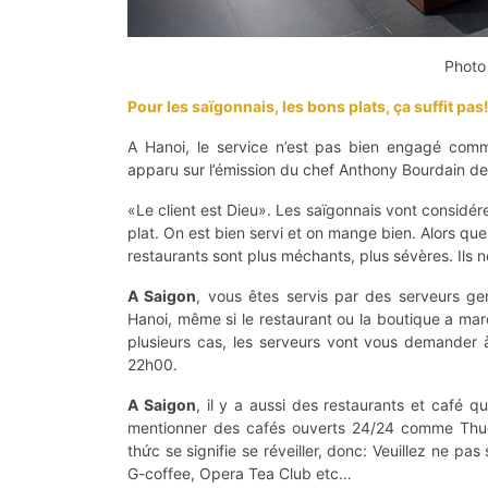
Photo 
Pour les saïgonnais, les bons plats, ça suffit pas
A Hanoi, le service n’est pas bien engagé com
apparu sur l’émission du chef Anthony Bourdain d
«Le client est Dieu». Les saïgonnais vont considére
plat. On est bien servi et on mange bien. Alors que
restaurants sont plus méchants, plus sévères. Ils ne
A Saigon
, vous êtes servis par des serveurs ge
Hanoi, même si le restaurant ou la boutique a mar
plusieurs cas, les serveurs vont vous demander à q
22h00.
A Saigon
, il y a aussi des restaurants et café qu
mentionner des cafés ouverts 24/24 comme Thuc (
thức se signifie se réveiller, donc: Veuillez ne pa
G-coffee, Opera Tea Club etc…