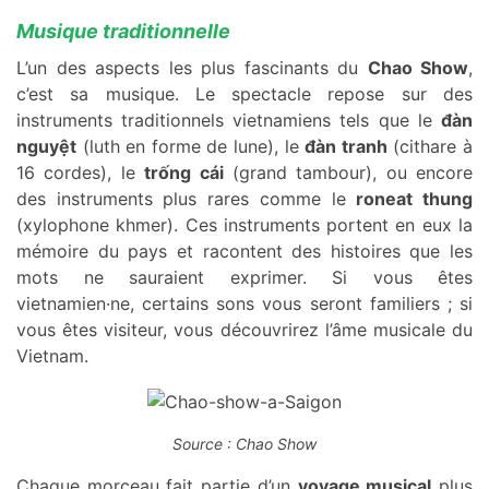
Musique traditionnelle
L’un des aspects les plus fascinants du
Chao Show
,
c’est sa musique. Le spectacle repose sur des
instruments traditionnels vietnamiens tels que le
đàn
nguyệt
(luth en forme de lune), le
đàn tranh
(cithare à
16 cordes), le
trống cái
(grand tambour), ou encore
des instruments plus rares comme le
roneat thung
(xylophone khmer). Ces instruments portent en eux la
mémoire du pays et racontent des histoires que les
mots ne sauraient exprimer. Si vous êtes
vietnamien·ne, certains sons vous seront familiers ; si
vous êtes visiteur, vous découvrirez l’âme musicale du
Vietnam.
Source : Chao Show
Chaque morceau fait partie d’un
voyage musical
plus