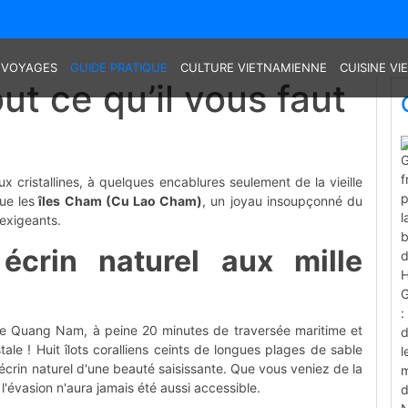
 VOYAGES
GUIDE PRATIQUE
CULTURE VIETNAMIENNE
CUISINE V
t ce qu’il vous faut
 cristallines, à quelques encablures seulement de la vieille
ue les
îles Cham (Cu Lao Cham)
, un joyau insoupçonné du
 exigeants.
crin naturel aux mille
 de Quang Nam, à peine 20 minutes de traversée maritime et
ale ! Huit îlots coralliens ceints de longues plages de sable
 écrin naturel d'une beauté saisissante. Que vous veniez de la
l'évasion n'aura jamais été aussi accessible.