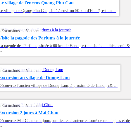
Le village de l'encens Quang Phu Cau
Le village de Quang Phu Cau, situé à environ 50 km d'Hanoï, est un ...
Excursions au Vietnam
Visite la pagode des Parfums à la journée
La pagode des Parfums, située à 60 km de Hanoi, est un site bouddhiste embl&
..
Excursions au Vietnam
Excursion au village de Duong Lam
Découvrez l'ancien village de Duong Lam, à proximité de Hanoi, c& ...
Excursions au Vietnam
Excursion 2 jours à Mai Chau
Découvrez Mai Chau en 2 jours, un lieu enchanteur entouré de montagnes et de
..