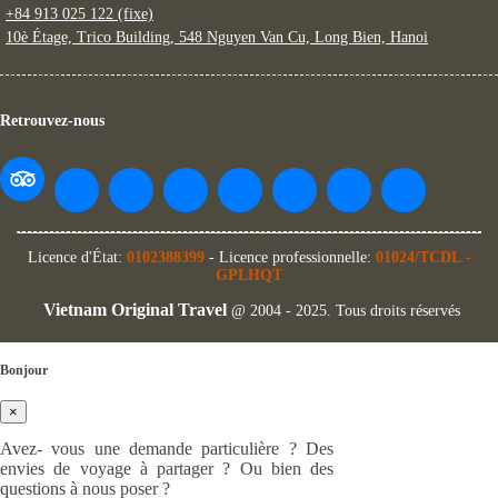
+84 913 025 122 (fixe)
10è Étage, Trico Building, 548 Nguyen Van Cu, Long Bien, Hanoi
Retrouvez-nous
Licence d'État:
0102388399
- Licence professionnelle:
01024/TCDL
-
GPLHQT
Vietnam Original Travel
@ 2004 - 2025. Tous droits réservés
Bonjour
×
Avez- vous une demande particulière ? Des
envies de voyage à partager ? Ou bien des
questions à nous poser ?