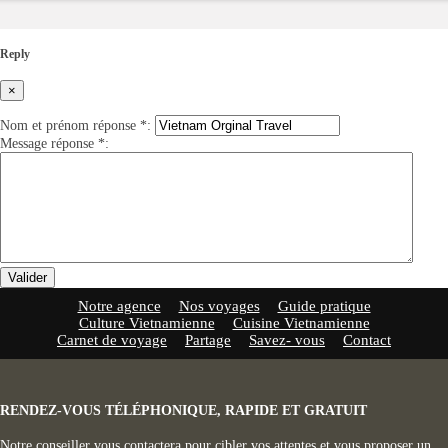
Reply
×
Nom et prénom réponse
*
:
Message réponse
*
:
Valider
Notre agence
Nos voyages
Guide pratique
Culture Vietnamienne
Cuisine Vietnamienne
Carnet de voyage
Partage
Savez- vous
Contact
RENDEZ-VOUS TÉLÉPHONIQUE, RAPIDE ET GRATUIT
Notre conseiller vous contactera pour cibler vos attentes et vous proposer un