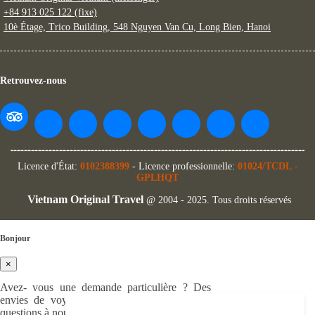
+84 913 025 122 (fixe)
10è Étage, Trico Building, 548 Nguyen Van Cu, Long Bien, Hanoi
Retrouvez-nous
Licence d'État:
0102388399
- Licence professionnelle:
01024/TCDL
-
GPLHQT
Vietnam Original Travel
@ 2004 - 2025. Tous droits réservés
Bonjour
×
Avez- vous une demande particulière ? Des
envies de voyage à partager ? Ou bien des
questions à nous poser ?