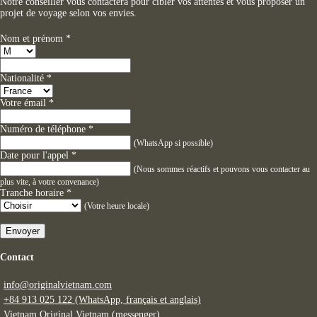
Notre conseiller vous contactera pour cibler vos attentes et vous proposer un
projet de voyage selon vos envies.
Nom et prénom
*
Nationalité
*
Votre émail
*
Numéro de téléphone
*
(WhatsApp si possible)
Date pour l'appel
*
(Nous sommes réactifs et pouvons vous contacter au
plus vite, à votre convenance)
Tranche horaire
*
(Votre heure locale)
Envoyer
Contact
info@originalvietnam.com
+84 913 025 122 (WhatsApp, français et anglais)
Vietnam Original Vietnam (messenger)