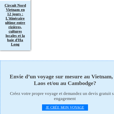
Circuit Nord
Vietnam en
12 jours :
L'itinéraire
ultime entre
rizières,
cultures
locales et la
baie d'Ha
Long
Envie d’un voyage sur mesure au Vietnam,
Laos et/ou au Cambodge?
Créez votre propre voyage et demandez un devis gratuit 
engagement
JE CRÉE MON VOYAGE