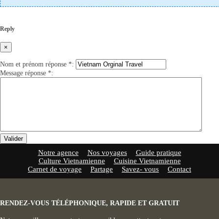
Reply
×
Nom et prénom réponse
*
:
Message réponse
*
:
Valider
Notre agence
Nos voyages
Guide pratique
Culture Vietnamienne
Cuisine Vietnamienne
Carnet de voyage
Partage
Savez- vous
Contact
RENDEZ-VOUS TÉLÉPHONIQUE, RAPIDE ET GRATUIT