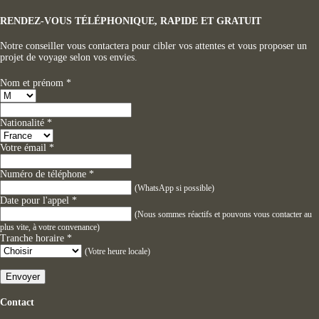
RENDEZ-VOUS TÉLÉPHONIQUE, RAPIDE ET GRATUIT
Notre conseiller vous contactera pour cibler vos attentes et vous proposer un
projet de voyage selon vos envies.
Nom et prénom
*
Nationalité
*
Votre émail
*
Numéro de téléphone
*
(WhatsApp si possible)
Date pour l'appel
*
(Nous sommes réactifs et pouvons vous contacter au
plus vite, à votre convenance)
Tranche horaire
*
(Votre heure locale)
Envoyer
Contact