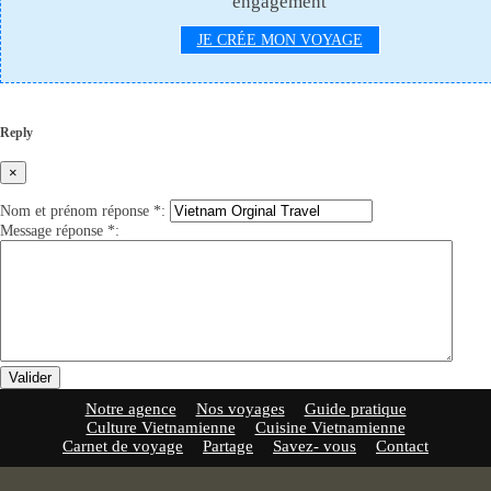
engagement
JE CRÉE MON VOYAGE
Reply
×
Nom et prénom réponse
*
:
Message réponse
*
:
Valider
Notre agence
Nos voyages
Guide pratique
Culture Vietnamienne
Cuisine Vietnamienne
Carnet de voyage
Partage
Savez- vous
Contact