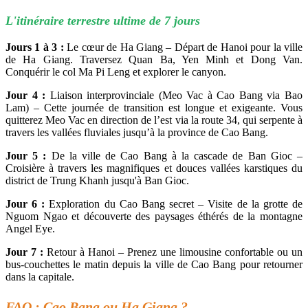
L'itinéraire terrestre ultime de 7 jours
Jours 1 à 3 :
Le cœur de Ha Giang – Départ de Hanoi pour la ville
de Ha Giang. Traversez Quan Ba, Yen Minh et Dong Van.
Conquérir le col Ma Pi Leng et explorer le canyon.
Jour 4 :
Liaison interprovinciale (Meo Vac à Cao Bang via Bao
Lam) – Cette journée de transition est longue et exigeante. Vous
quitterez Meo Vac en direction de l’est via la route 34, qui serpente à
travers les vallées fluviales jusqu’à la province de Cao Bang.
Jour 5 :
De la ville de Cao Bang à la cascade de Ban Gioc –
Croisière à travers les magnifiques et douces vallées karstiques du
district de Trung Khanh jusqu'à Ban Gioc.
Jour 6 :
Exploration du Cao Bang secret – Visite de la grotte de
Nguom Ngao et découverte des paysages éthérés de la montagne
Angel Eye.
Jour 7 :
Retour à Hanoi – Prenez une limousine confortable ou un
bus-couchettes le matin depuis la ville de Cao Bang pour retourner
dans la capitale.
FAQ : Cao Bang ou Ha Giang ?