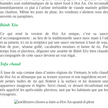
humides sont emblématiques de la street food à Hoi An. On reconnaît
immédiatement ce plat à l’arôme irrésistible de viande marinée grillée
au charbon. Même les jours de pluie, les vendeurs s’abritent sous des
auvents ou parapluies.
Bánh Xèo
Ce qui rend la version de Hoi An unique, c’est sa sauce
d’accompagnement : au lieu de la traditionnelle sauce nuoc mam à l’ail
et au piment, ici on la remplace par une sauce onctueuse à base de soja,
foie de porc, sésame grillé, cacahuètes moulues et farine de riz. Par
temps frais et pluvieux, déguster une assiette de
Bánh Xèo
bien chaud
accompagnée de cette sauce devient un vrai régal.
Tofu chaud
À base de soja comme dans d’autres régions du Vietnam, le tofu chaud
de Hoi An se démarque par sa texture soyeuse et son ingrédient secret :
de petites bulles de riz qui flottent à la surface et lui donnent une
apparence nuageuse et légère. Servi chaud, ce dessert réconfortant est
très apprécié les après-midis pluvieux, tant par les habitants que par les
voyageurs.