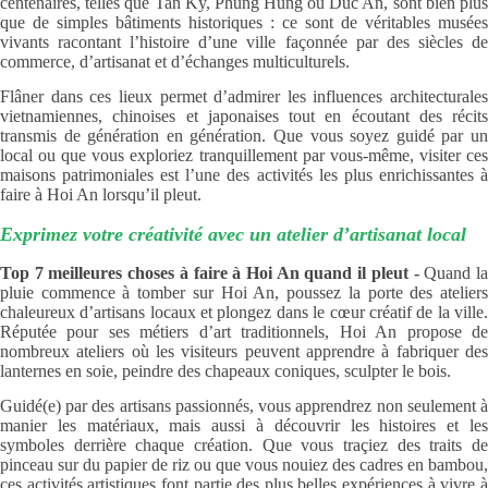
centenaires, telles que Tan Ky, Phung Hung ou Duc An, sont bien plus
que de simples bâtiments historiques : ce sont de véritables musées
vivants racontant l’histoire d’une ville façonnée par des siècles de
commerce, d’artisanat et d’échanges multiculturels.
Flâner dans ces lieux permet d’admirer les influences architecturales
vietnamiennes, chinoises et japonaises tout en écoutant des récits
transmis de génération en génération. Que vous soyez guidé par un
local ou que vous exploriez tranquillement par vous-même, visiter ces
maisons patrimoniales est l’une des activités les plus enrichissantes à
faire à Hoi An lorsqu’il pleut.
Exprimez votre créativité avec un atelier d’artisanat local
Top 7 meilleures choses à faire à Hoi An quand il pleut -
Quand l
pluie commence à tomber sur Hoi An, poussez la porte des ateliers
chaleureux d’artisans locaux et plongez dans le cœur créatif de la ville.
Réputée pour ses métiers d’art traditionnels, Hoi An propose de
nombreux ateliers où les visiteurs peuvent apprendre à fabriquer des
lanternes en soie, peindre des chapeaux coniques, sculpter le bois.
Guidé(e) par des artisans passionnés, vous apprendrez non seulement à
manier les matériaux, mais aussi à découvrir les histoires et les
symboles derrière chaque création. Que vous traçiez des traits de
pinceau sur du papier de riz ou que vous nouiez des cadres en bambou,
ces activités artistiques font partie des plus belles expériences à vivre à