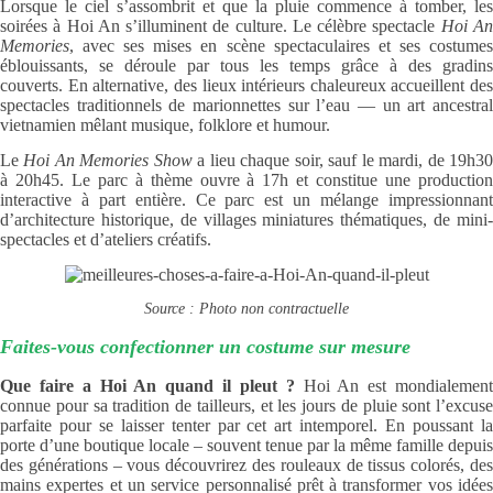
Lorsque le ciel s’assombrit et que la pluie commence à tomber, les
soirées à Hoi An s’illuminent de culture. Le célèbre spectacle
Hoi A
Memories
, avec ses mises en scène spectaculaires et ses costumes
éblouissants, se déroule par tous les temps grâce à des gradins
couverts. En alternative, des lieux intérieurs chaleureux accueillent des
spectacles traditionnels de marionnettes sur l’eau — un art ancestral
vietnamien mêlant musique, folklore et humour.
Le
Hoi An Memories Show
a lieu chaque soir, sauf le mardi, de 19h3
à 20h45. Le parc à thème ouvre à 17h et constitue une production
interactive à part entière. Ce parc est un mélange impressionnant
d’architecture historique, de villages miniatures thématiques, de mini-
spectacles et d’ateliers créatifs.
Source : Photo non contractuelle
Faites-vous confectionner un costume sur mesure
Que faire a Hoi An quand il pleut ?
Hoi An est mondialemen
connue pour sa tradition de tailleurs, et les jours de pluie sont l’excuse
parfaite pour se laisser tenter par cet art intemporel. En poussant la
porte d’une boutique locale – souvent tenue par la même famille depuis
des générations – vous découvrirez des rouleaux de tissus colorés, des
mains expertes et un service personnalisé prêt à transformer vos idées