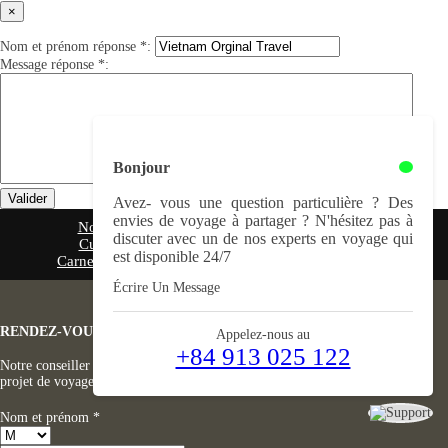
×
Nom et prénom réponse
*
:
Message réponse
*
:
Bonjour
Valider
Avez- vous une question particulière ? Des
envies de voyage à partager ? N'hésitez pas à
Notre agence
Nos voyages
Guide pratique
discuter avec un de nos experts en voyage qui
Culture Vietnamienne
Cuisine Vietnamienne
est disponible 24/7
Carnet de voyage
Partage
Savez- vous
Contact
Écrire Un Message
RENDEZ-VOUS TÉLÉPHONIQUE, RAPIDE ET GRATUIT
Appelez-nous au
+84 913 025 122
Notre conseiller vous contactera pour cibler vos attentes et vous proposer un
projet de voyage selon vos envies.
Nom et prénom
*