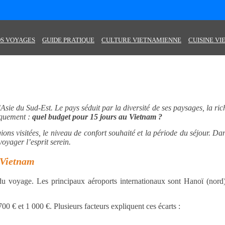
S VOYAGES
GUIDE PRATIQUE
CULTURE VIETNAMIENNE
CUISINE V
Asie du Sud-Est. Le pays séduit par la diversité de ses paysages, la rich
tiquement :
quel budget pour 15 jours au Vietnam ?
ions visitées, le niveau de confort souhaité et la période du séjour. Da
oyager l’esprit serein.
u Vietnam
 du voyage. Les principaux aéroports internationaux sont Hanoï (nord
00 € et 1 000 €. Plusieurs facteurs expliquent ces écarts :