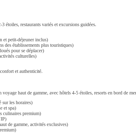
 étoiles, restaurants variés et excursions guidées.
 et petit-déjeuner inclus)
ns des établissements plus touristiques)
s loués pour se déplacer)
ctivités culturelles)
onfort et authenticité.
n voyage haut de gamme, avec hôtels 4-5 étoiles, resorts en bord de mer
 sur les horaires)
e et spa)
es culinaires premium)
VIP)
s haut de gamme, activités exclusives)
 premium)