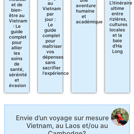
une
L'itinéraire
au
et de
aventure
ultime
Vietnam
bien-
humaine
entre
par
être au
et
rizières,
jour :
Vietnam
académique
cultures
Le
: Le
locales
guide
guide
et la
complet
complet
baie
pour
pour
d'Ha
maîtriser
allier
Long
vos
les
dépenses
soins
sans
de
sacrifier
santé,
l'expérience
sérénité
et
évasion
Envie d’un voyage sur mesure au
Vietnam, au Laos et/ou au
Cambodge?