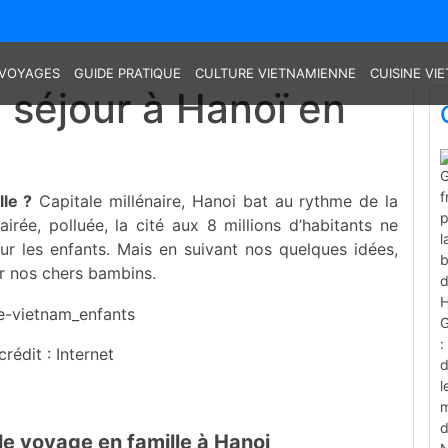
VOYAGES
GUIDE PRATIQUE
CULTURE VIETNAMIENNE
CUISINE VI
 séjour à Hanoï en
lle ?
Capitale millénaire, Hanoi bat au rythme de la
airée, polluée, la cité aux 8 millions d’habitants ne
ur les enfants. Mais en suivant nos quelques idées,
r nos chers bambins.
crédit : Internet
le voyage en famille à Hanoi