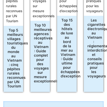
Top 15
Les
des
cigarettes
Top 10
hôtels
électroniq
meilleures
Top 5
de luxe
au
agences
meilleurs
au
Vietnam
réceptives
villages
bord
:
au
touristiques
de la
réglementa
Vietnam
du
mer au
interdictio
: Guide
monde
Vietnam
et
complet
au
: Guide
conseils
pour
Vietnam
ultime
pratiques
des
: cinq
pour
pour
voyages
pépites
échappées
les
sur
rurales
d’exception
voyageurs
mesure
reconnues
exceptionnels
par UN
Tourism