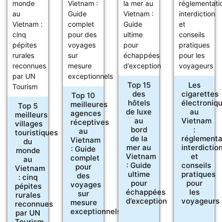
Top 15
Les
des
cigarettes
Top 10
hôtels
électroniq
meilleures
Top 5
de luxe
au
agences
meilleurs
au
Vietnam
réceptives
villages
bord
:
au
touristiques
de la
réglementa
Vietnam
du
mer au
interdictio
: Guide
monde
Vietnam
et
complet
au
: Guide
conseils
pour
Vietnam
ultime
pratiques
des
: cinq
pour
pour
voyages
pépites
échappées
les
sur
rurales
d’exception
voyageurs
mesure
reconnues
exceptionnels
par UN
Tourism