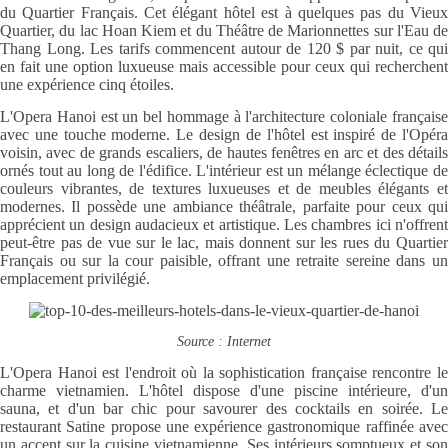
du Quartier Français. Cet élégant hôtel est à quelques pas du Vieux
Quartier, du lac Hoan Kiem et du Théâtre de Marionnettes sur l'Eau de
Thang Long. Les tarifs commencent autour de 120 $ par nuit, ce qui
en fait une option luxueuse mais accessible pour ceux qui recherchent
une expérience cinq étoiles.
L'Opera Hanoi est un bel hommage à l'architecture coloniale française
avec une touche moderne. Le design de l'hôtel est inspiré de l'Opéra
voisin, avec de grands escaliers, de hautes fenêtres en arc et des détails
ornés tout au long de l'édifice. L'intérieur est un mélange éclectique de
couleurs vibrantes, de textures luxueuses et de meubles élégants et
modernes. Il possède une ambiance théâtrale, parfaite pour ceux qui
apprécient un design audacieux et artistique. Les chambres ici n'offrent
peut-être pas de vue sur le lac, mais donnent sur les rues du Quartier
Français ou sur la cour paisible, offrant une retraite sereine dans un
emplacement privilégié.
Source : Internet
L'Opera Hanoi est l'endroit où la sophistication française rencontre le
charme vietnamien. L'hôtel dispose d'une piscine intérieure, d'un
sauna, et d'un bar chic pour savourer des cocktails en soirée. Le
restaurant Satine propose une expérience gastronomique raffinée avec
un accent sur la cuisine vietnamienne. Ses intérieurs somptueux et son