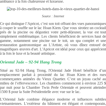
ambiance à la fois chaleureuse et luxueuse.
Source : Internet
Ce qui distingue l’Apricot, c’est son toit offrant des vues panoramiques
à couper le souffle sur le lac Hoan Kiem. Que vous sirotiez un cocktail
près de la piscine ou dégustiez votre petit-déjeuner, la vue est tout
simplement emblématique. L
es clients bénéficient de services haut de
gamme, notamment une piscine sur le toit, un spa complet et une
restauration gastronomique au L'Artiste, où vous dînez entouré de
magnifiques œuvres d'art. L'Apricot est idéal pour ceux qui apprécient
à la fois le luxe et la beauté artistique.
Oriental Jade – 92-94 Hang Trong
Situé au 92-94 Hang Trong, l'Oriental Jade Hotel bénéficie d’un
emplacement parfait à proximité du lac Hoan Kiem et des rues
commerçantes animées du Vieux Quartier. C’est un joyau caché au
milieu de l’effervescence. Les chambres commencent à environ 225 $
par nuit pour la Chambre Twin Perle Orientale et peuvent atteindre
1500 $ pour la Suite Présidentielle avec vue sur le lac.
L’Oriental Jade combine élégance moderne et influences subtiles
vietnamiennes. L’extérieur du bâtiment est élégant et contemporain,