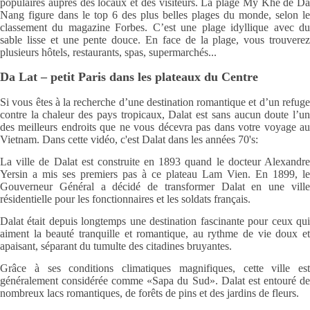
populaires auprès des locaux et des visiteurs. La plage My Khe de Da
Nang figure dans le top 6 des plus belles plages du monde, selon le
classement du magazine Forbes. C’est une plage idyllique avec du
sable lisse et une pente douce. En face de la plage, vous trouverez
plusieurs hôtels, restaurants, spas, supermarchés...
Da Lat – petit Paris dans les plateaux du Centre
Si vous êtes à la recherche d’une destination romantique et d’un refuge
contre la chaleur des pays tropicaux, Dalat est sans aucun doute l’un
des meilleurs endroits que ne vous décevra pas dans votre voyage au
Vietnam. Dans cette vidéo, c'est Dalat dans les années 70's:
La ville de Dalat est construite en 1893 quand le docteur Alexandre
Yersin a mis ses premiers pas à ce plateau Lam Vien. En 1899, le
Gouverneur Général a décidé de transformer Dalat en une ville
résidentielle pour les fonctionnaires et les soldats français.
Dalat était depuis longtemps une destination fascinante pour ceux qui
aiment la beauté tranquille et romantique, au rythme de vie doux et
apaisant, séparant du tumulte des citadines bruyantes.
Grâce à ses conditions climatiques magnifiques, cette ville est
généralement considérée comme «Sapa du Sud». Dalat est entouré de
nombreux lacs romantiques, de forêts de pins et des jardins de fleurs.