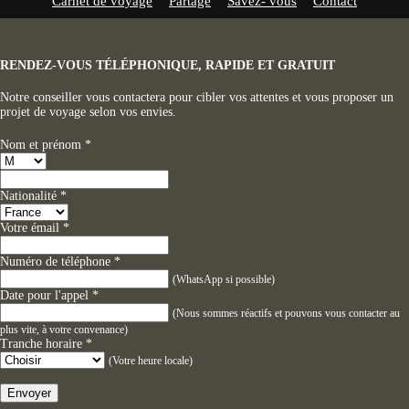
Carnet de voyage
Partage
Savez- vous
Contact
RENDEZ-VOUS TÉLÉPHONIQUE, RAPIDE ET GRATUIT
Notre conseiller vous contactera pour cibler vos attentes et vous proposer un
projet de voyage selon vos envies.
Nom et prénom
*
Nationalité
*
Votre émail
*
Numéro de téléphone
*
(WhatsApp si possible)
Date pour l'appel
*
(Nous sommes réactifs et pouvons vous contacter au
plus vite, à votre convenance)
Tranche horaire
*
(Votre heure locale)
Envoyer