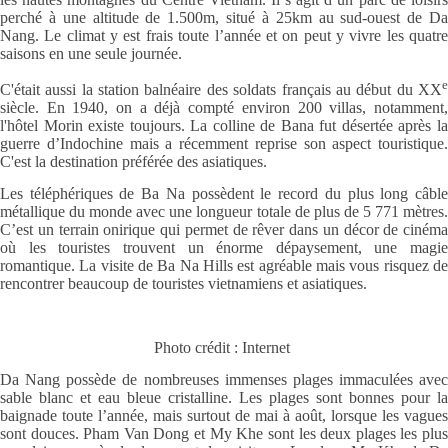
perché à une altitude de 1.500m, situé à 25km au sud-ouest de Da
Nang. Le climat y est frais toute l’année et on peut y vivre les quatre
saisons en une seule journée.
e
C'était aussi la station balnéaire des soldats français au début du XX
siècle. En 1940, on a déjà compté environ 200 villas, notamment,
l'hôtel Morin existe toujours. La colline de Bana fut désertée après la
guerre d’Indochine mais a récemment reprise son aspect touristique.
C'est la destination préférée des asiatiques.
Les téléphériques de Ba Na possèdent le record du plus long câble
métallique du monde avec une longueur totale de plus de 5 771 mètres.
C’est un terrain onirique qui permet de rêver dans un décor de cinéma
où les touristes trouvent un énorme dépaysement, une magie
romantique. La visite de Ba Na Hills est agréable mais vous risquez de
rencontrer beaucoup de touristes vietnamiens et asiatiques.
Photo crédit : Internet
Da Nang possède de nombreuses immenses plages immaculées avec
sable blanc et eau bleue cristalline. Les plages sont bonnes pour la
baignade toute l’année, mais surtout de mai à août, lorsque les vagues
sont douces. Pham Van Dong et My Khe sont les deux plages les plus