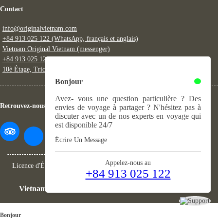
Contact
info@originalvietnam.com
+84 913 025 122 (WhatsApp, français et anglais)
Vietnam Original Vietnam (messenger)
+84 913 025 122 (fixe)
10è Étage, Trico Building, 548 Nguyen Van Cu, Long Bien, Hanoi
Bonjour
Avez- vous une question particulière ? Des
Retrouvez-nous
envies de voyage à partager ? N'hésitez pas à
discuter avec un de nos experts en voyage qui
est disponible 24/7
Écrire Un Message
Appelez-nous au
Licence d'État:
0102388399
- Licence professionnelle:
01024/TCDL
-
+84 913 025 122
GPLHQT
Vietnam Original Travel
@ 2004 - 2025. Tous droits réservés
Bonjour