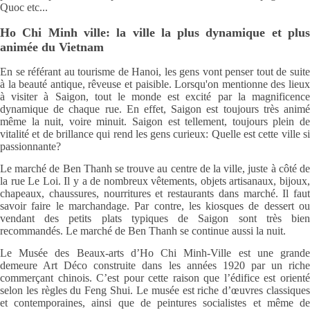
Quoc etc...
Ho Chi Minh ville: la ville la plus dynamique et plus
animée du Vietnam
En se référant au tourisme de Hanoi, les gens vont penser tout de suite
à la beauté antique, rêveuse et paisible. Lorsqu'on mentionne des lieux
à visiter à Saigon, tout le monde est excité par la magnificence
dynamique de chaque rue. En effet, Saigon est toujours très animé
même la nuit, voire minuit. Saigon est tellement, toujours plein de
vitalité et de brillance qui rend les gens curieux: Quelle est cette ville si
passionnante?
Le marché de Ben Thanh se trouve au centre de la ville, juste à côté de
la rue Le Loi. Il y a de nombreux vêtements, objets artisanaux, bijoux,
chapeaux, chaussures, nourritures et restaurants dans marché. Il faut
savoir faire le marchandage. Par contre, les kiosques de dessert ou
vendant des petits plats typiques de Saigon sont très bien
recommandés. Le marché de Ben Thanh se continue aussi la nuit.
Le Musée des Beaux-arts d’Ho Chi Minh-Ville est une grande
demeure Art Déco construite dans les années 1920 par un riche
commerçant chinois. C’est pour cette raison que l’édifice est orienté
selon les règles du Feng Shui. Le musée est riche d’œuvres classiques
et contemporaines, ainsi que de peintures socialistes et même de