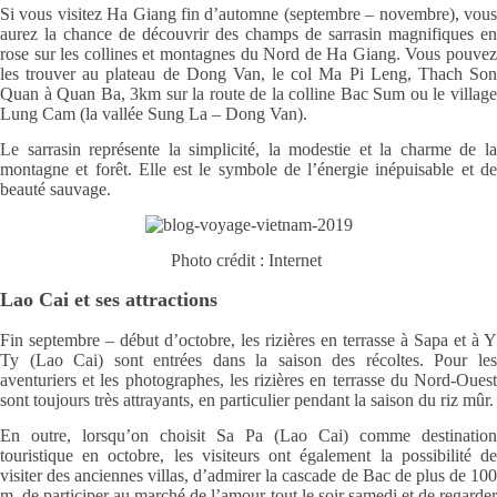
Si vous visitez Ha Giang fin d’automne (septembre – novembre), vous
aurez la chance de découvrir des champs de sarrasin magnifiques en
rose sur les collines et montagnes du Nord de Ha Giang. Vous pouvez
les trouver au plateau de Dong Van, le col Ma Pi Leng, Thach Son
Quan à Quan Ba, 3km sur la route de la colline Bac Sum ou le village
Lung Cam (la vallée Sung La – Dong Van).
Le sarrasin représente la simplicité, la modestie et la charme de la
montagne et forêt. Elle est le symbole de l’énergie inépuisable et de
beauté sauvage.
Photo crédit : Internet
Lao Cai et ses attractions
Fin septembre – début d’octobre, les rizières en terrasse à Sapa et à Y
Ty (Lao Cai) sont entrées dans la saison des récoltes. Pour les
aventuriers et les photographes, les rizières en terrasse du Nord-Ouest
sont toujours très attrayants, en particulier pendant la saison du riz mûr.
En outre, lorsqu’on choisit Sa Pa (Lao Cai) comme destination
touristique en octobre, les visiteurs ont également la possibilité de
visiter des anciennes villas, d’admirer la cascade de Bac de plus de 100
m, de participer au marché de l’amour tout le soir samedi et de regarder