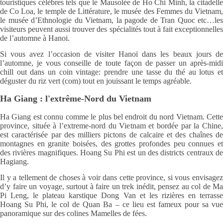
touristiques célèbres tels que le Mausolée de Ho Chi Minh, la citadelle
de Co Loa, le temple de Littérature, le musée des Femmes du Vietnam,
le musée d’Ethnologie du Vietnam, la pagode de Tran Quoc etc…les
visiteurs peuvent aussi trouver des spécialités tout à fait exceptionnelles
de l’automne à Hanoi.
Si vous avez l’occasion de visiter Hanoï dans les beaux jours de
l’automne, je vous conseille de toute façon de passer un après-midi
chill out dans un coin vintage: prendre une tasse du thé au lotus et
déguster du riz vert (com) tout en jouissant le temps agréable.
Ha Giang : l'extrême-Nord du Vietnam
Ha Giang est connu comme le plus bel endroit du nord Vietnam. Cette
province, située à l’extreme-nord du Vietnam et bordée par la Chine,
est caractérisée par des milliers pictons de calcaire et des chaînes de
montagnes en granite boisées, des grottes profondes peu connues et
des rivières magnifiques. Hoang Su Phi est un des districts centraux de
Hagiang.
Il y a tellement de choses à voir dans cette province, si vous envisagez
d’y faire un voyage, surtout à faire un trek inédit, pensez au col de Ma
Pi Leng, le plateau karstique Dong Van et les rizières en terrasse
Hoang Su Phi, le col de Quan Ba – ce lieu est fameux pour sa vue
panoramique sur des colines Mamelles de fées.