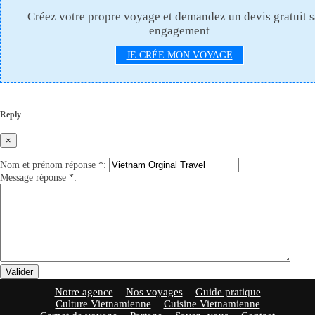
Créez votre propre voyage et demandez un devis gratuit 
engagement
JE CRÉE MON VOYAGE
Reply
×
Nom et prénom réponse
*
:
Message réponse
*
:
Valider
Notre agence
Nos voyages
Guide pratique
Culture Vietnamienne
Cuisine Vietnamienne