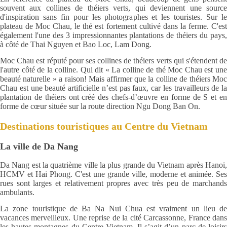
souvent aux collines de théiers verts, qui deviennent une source
d'inspiration sans fin pour les photographes et les touristes. Sur le
plateau de Moc Chau, le thé est fortement cultivé dans la ferme. C'est
également l'une des 3 impressionnantes plantations de théiers du pays,
à côté de Thai Nguyen et Bao Loc, Lam Dong.
Moc Chau est réputé pour ses collines de théiers verts qui s'étendent de
l'autre côté de la colline. Qui dit « La colline de thé Moc Chau est une
beauté naturelle » a raison! Mais affirmer que la colline de théiers Moc
Chau est une beauté artificielle n’est pas faux, car les travailleurs de la
plantation de théiers ont créé des chefs-d’œuvre en forme de S et en
forme de cœur située sur la route direction Ngu Dong Ban On.
Destinations touristiques au Centre du Vietnam
La ville de Da Nang
Da Nang est la quatrième ville la plus grande du Vietnam après Hanoi,
HCMV et Hai Phong. C'est une grande ville, moderne et animée. Ses
rues sont larges et relativement propres avec très peu de marchands
ambulants.
La zone touristique de Ba Na Nui Chua est vraiment un lieu de
vacances merveilleux. Une reprise de la cité Carcassonne, France dans
les hautes montagnes du Centre Vietnam. Il s’agit d’un parc de loisirs