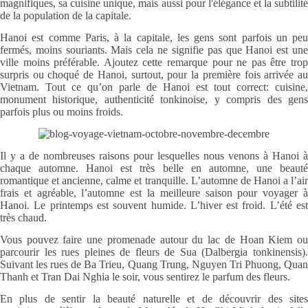
magnifiques, sa cuisine unique, mais aussi pour l'élégance et la subtilité
de la population de la capitale.
Hanoi est comme Paris, à la capitale, les gens sont parfois un peu
fermés, moins souriants. Mais cela ne signifie pas que Hanoi est une
ville moins préférable. Ajoutez cette remarque pour ne pas être trop
surpris ou choqué de Hanoi, surtout, pour la première fois arrivée au
Vietnam. Tout ce qu’on parle de Hanoi est tout correct: cuisine,
monument historique, authenticité tonkinoise, y compris des gens
parfois plus ou moins froids.
Il y a de nombreuses raisons pour lesquelles nous venons à Hanoi à
chaque automne. Hanoi est très belle en automne, une beauté
romantique et ancienne, calme et tranquille. L’automne de Hanoi a l’air
frais et agréable, l’automne est la meilleure saison pour voyager à
Hanoi. Le printemps est souvent humide. L’hiver est froid. L’été est
très chaud.
Vous pouvez faire une promenade autour du lac de Hoan Kiem ou
parcourir les rues pleines de fleurs de Sua (Dalbergia tonkinensis).
Suivant les rues de Ba Trieu, Quang Trung, Nguyen Tri Phuong, Quan
Thanh et Tran Dai Nghia le soir, vous sentirez le parfum des fleurs.
En plus de sentir la beauté naturelle et de découvrir des sites