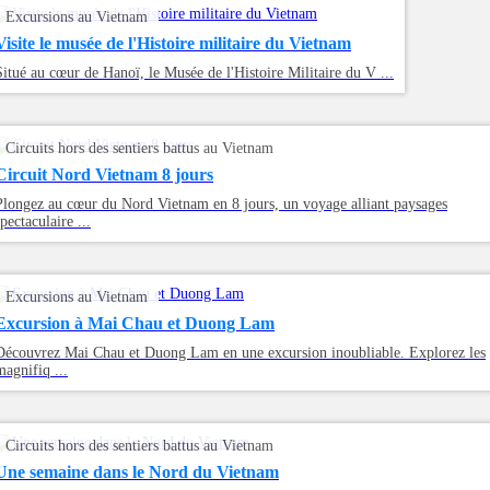
Excursions au Vietnam
Visite le musée de l'Histoire militaire du Vietnam
Situé au cœur de Hanoï, le Musée de l'Histoire Militaire du V ...
Circuits hors des sentiers battus au Vietnam
Circuit Nord Vietnam 8 jours
Plongez au cœur du Nord Vietnam en 8 jours, un voyage alliant paysages
spectaculaire ...
Excursions au Vietnam
Excursion à Mai Chau et Duong Lam
Découvrez Mai Chau et Duong Lam en une excursion inoubliable. Explorez les
magnifiq ...
Circuits hors des sentiers battus au Vietnam
Une semaine dans le Nord du Vietnam