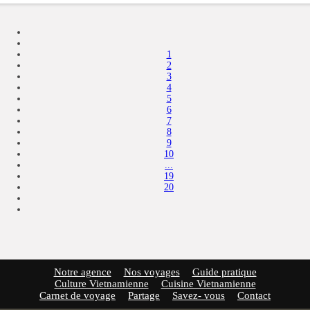
1
2
3
4
5
6
7
8
9
10
...
19
20
Notre agence
Nos voyages
Guide pratique
Culture Vietnamienne
Cuisine Vietnamienne
Carnet de voyage
Partage
Savez- vous
Contact