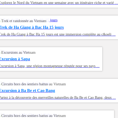
Explorez le Nord du Vietnam en une semaine avec un itinéraire riche et varié ...
Trek et randonnée au Vietnam
Trek de Ha Giang à Bac Ha 15 jours
Trek de Ha Giang à Bac Ha 15 jours est une immersion complète au c&oeli ...
Excursions au Vietnam
Excursion à Sapa
Excursion à Sapa, une région montagneuse réputée pour ses pays ...
Circuits hors des sentiers battus au Vietnam
Excursion à Ba Be et Cao Bang
Partez à la découverte des merveilles naturelles de Ba Be et Cao Bang, deux ...
Circuits hors des sentiers battus au Vietnam