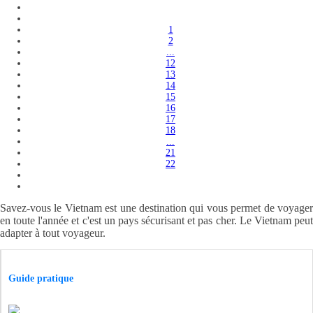
1
2
...
12
13
14
15
16
17
18
...
21
22
Savez-vous le Vietnam est une destination qui vous permet de voyager
en toute l'année et c'est un pays sécurisant et pas cher. Le Vietnam peut
adapter à tout voyageur.
Guide pratique