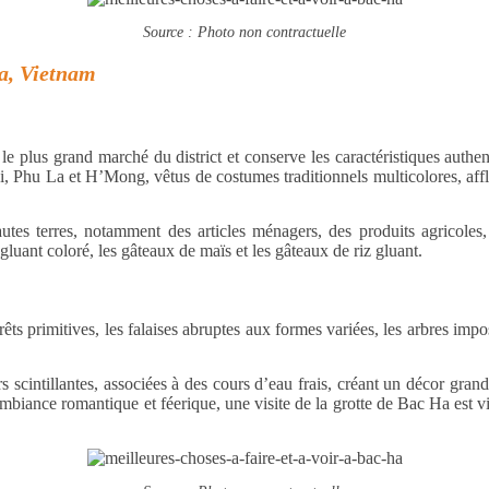
Source : Photo non contractuelle
Ha, Vietnam
e plus grand marché du district et conserve les caractéristiques au
, Phu La et H’Mong, vêtus de costumes traditionnels multicolores, affl
tes terres, notamment des articles ménagers, des produits agricoles,
luant coloré, les gâteaux de maïs et les gâteaux de riz gluant.
rêts primitives, les falaises abruptes aux formes variées, les arbres imp
rs scintillantes, associées à des cours d’eau frais, créant un décor gra
ambiance romantique et féerique, une visite de la grotte de Bac Ha est