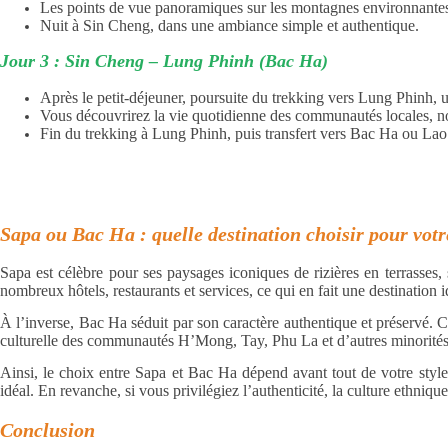
Les points de vue panoramiques sur les montagnes environnantes e
Nuit à Sin Cheng, dans une ambiance simple et authentique.
Jour 3 : Sin Cheng – Lung Phinh (Bac Ha)
Après le petit-déjeuner, poursuite du trekking vers Lung Phinh
Vous découvrirez la vie quotidienne des communautés locales, no
Fin du trekking à Lung Phinh, puis transfert vers Bac Ha ou Lao
Sapa ou Bac Ha : quelle destination choisir pour vot
Sapa est célèbre pour ses paysages iconiques de rizières en terrasses, s
nombreux hôtels, restaurants et services, ce qui en fait une destination 
À l’inverse, Bac Ha séduit par son caractère authentique et préservé. 
culturelle des communautés H’Mong, Tay, Phu La et d’autres minorités.
Ainsi, le choix entre Sapa et Bac Ha dépend avant tout de votre styl
idéal. En revanche, si vous privilégiez l’authenticité, la culture ethniqu
Conclusion