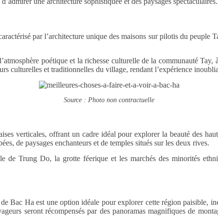
d’admirer une architecture sophistiquée et des paysages spectaculaires.
caractérisé par l’architecture unique des maisons sur pilotis du peuple
l’atmosphère poétique et la richesse culturelle de la communauté Tay, à t
rs culturelles et traditionnelles du village, rendant l’expérience inoubli
Source : Photo non contractuelle
ses verticales, offrant un cadre idéal pour explorer la beauté des haute
ées, de paysages enchanteurs et de temples situés sur les deux rives.
e de Trung Do, la grotte féerique et les marchés des minorités ethniq
s de Bac Ha est une option idéale pour explorer cette région paisible, 
yageurs seront récompensés par des panoramas magnifiques de montagne