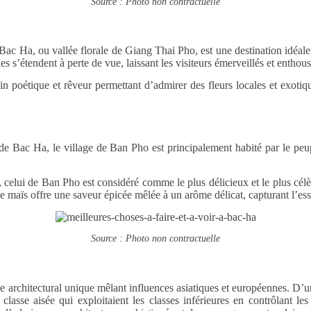
Source : Photo non contractuelle
e Bac Ha, ou vallée florale de Giang Thai Pho, est une destination idé
es s’étendent à perte de vue, laissant les visiteurs émerveillés et enthous
in poétique et rêveur permettant d’admirer des fleurs locales et exoti
t de Bac Ha, le village de Ban Pho est principalement habité par le p
lui de Ban Pho est considéré comme le plus délicieux et le plus célèbre
 de maïs offre une saveur épicée mêlée à un arôme délicat, capturant l
Source : Photo non contractuelle
architectural unique mêlant influences asiatiques et européennes. D’une 
e aisée qui exploitaient les classes inférieures en contrôlant les 