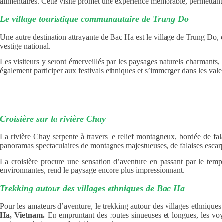
alimentaires. Cette visite promet une expérience mémorable, permettant 
Le village touristique communautaire de Trung Do
Une autre destination attrayante de Bac Ha est le village de Trung Do, 
vestige national.
Les visiteurs y seront émerveillés par les paysages naturels charmants, 
également participer aux festivals ethniques et s’immerger dans les valeu
Croisière sur la rivière Chay
La rivière Chay serpente à travers le relief montagneux, bordée de falai
panoramas spectaculaires de montagnes majestueuses, de falaises escarp
La croisière procure une sensation d’aventure en passant par le templ
environnantes, rend le paysage encore plus impressionnant.
Trekking autour des villages ethniques de Bac Ha
Pour les amateurs d’aventure, le trekking autour des villages ethnique
Ha, Vietnam.
En empruntant des routes sinueuses et longues, les vo