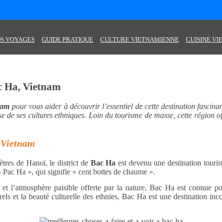
S VOYAGES
GUIDE PRATIQUE
CULTURE VIETNAMIENNE
CUISINE V
ac Ha, Vietnam
tnam
pour vous aider à découvrir l’essentiel de cette destination fasc
se de ses cultures ethniques. Loin du tourisme de masse, cette région o
u Vietnam
tres de Hanoï, le district de
Bac Ha
est devenu une destination touris
« Pac Ha », qui signifie « cent bottes de chaume ».
et l’atmosphère paisible offerte par la nature, Bac Ha est connue pour
els et la beauté culturelle des ethnies, Bac Ha est une destination inco