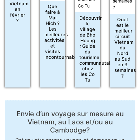
Vietnam
Que
en
faire à
février
Mai
Découvrir
Quel
?
Hich ?
le
est le
Les
village
meilleur
meilleures
de Bho
circuit
activités
Hoong
Vietnam
et
: Guide
du
visites
du
Nord
incontournables
tourisme
au Sud
communautaire
en 3
chez
semaines
les Co
?
Tu
Envie d’un voyage sur mesure au
Vietnam, au Laos et/ou au
Cambodge?