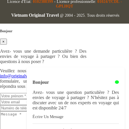
Licence d'État:
0102388399
- Licence professionnelle:
01024/TCDL
-
GPLHQT
Vietnam Original Travel
@ 2004 - 2025. Tous droits réservés
Bonjour
×
Avez- vous une demande particulière ? Des
envies de voyage à partager ? Ou bien des
questions à nous poser ?
Veuillez nous nous écrire à cette adresse :
info@originalvietnam.com
ou remplir ce
formulaire, un de nos experts en voyage
Bonjour
répondra sous 24h.
Avez- vous une question particulière ? Des
envies de voyage à partager ? N'hésitez pas à
discuter avec un de nos experts en voyage qui
est disponible 24/7
Écrire Un Message