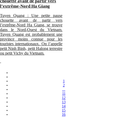
chouette avant de partir vers
l’extrême-Nord Ha Giang
Tuyen Quang : Une petite pause
chouette avant de partir vers
l’extrême-Nord Ha Giang, se trouve
dans le Nord-Ouest du Vietnam.
Tuyen Quang est probablement une
province moins connue pour les
touristes internationaux. On l’appelle
petit Ninh Binh, petit Halong terrestre
ou petit Vichy du Vietnam.
1
2
...
11
12
13
14
15
16