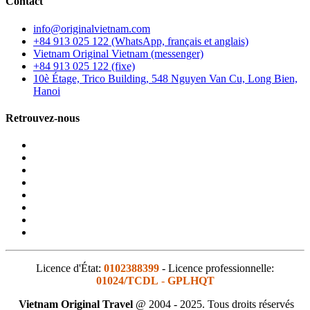
Contact
info@originalvietnam.com
+84 913 025 122 (WhatsApp, français et anglais)
Vietnam Original Vietnam (messenger)
+84 913 025 122 (fixe)
10è Étage, Trico Building, 548 Nguyen Van Cu, Long Bien,
Hanoi
Retrouvez-nous
Licence d'État:
0102388399
- Licence professionnelle:
01024/TCDL
-
GPLHQT
Vietnam Original Travel
@ 2004 - 2025. Tous droits réservés