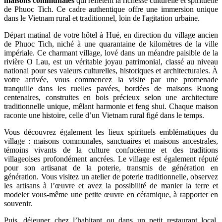
maisons communales
qui reflètent la richesse culturelle et spirituelle
de Phuoc Tich. Ce cadre authentique offre une immersion unique
dans le Vietnam rural et traditionnel, loin de l'agitation urbaine.
Départ matinal de votre hôtel à Hué, en direction du village ancien
de Phuoc Tich, niché à une quarantaine de kilomètres de la ville
impériale. Ce charmant village, lové dans un méandre paisible de la
rivière O Lau, est un véritable joyau patrimonial, classé au niveau
national pour ses valeurs culturelles, historiques et architecturales.
À
votre arrivée, vous commencez la visite par une promenade
tranquille dans les ruelles pavées, bordées de maisons Ruong
centenaires, construites en bois précieux selon une architecture
traditionnelle unique, mêlant harmonie et feng shui. Chaque maison
raconte une histoire, celle d’un Vietnam rural figé dans le temps.
Vous découvrez également les lieux spirituels emblématiques du
village : maisons communales, sanctuaires et maisons ancestrales,
témoins vivants de la culture confucéenne et des traditions
villageoises profondément ancrées.
Le village est également réputé
pour son artisanat de la poterie, transmis de génération en
génération. Vous visitez un atelier de poterie traditionnelle, observez
les artisans à l’œuvre et avez la possibilité de manier la terre et
modeler vous-même une petite œuvre en céramique, à rapporter en
souvenir.
Puis, déjeuner chez l’habitant ou dans un petit restaurant local,