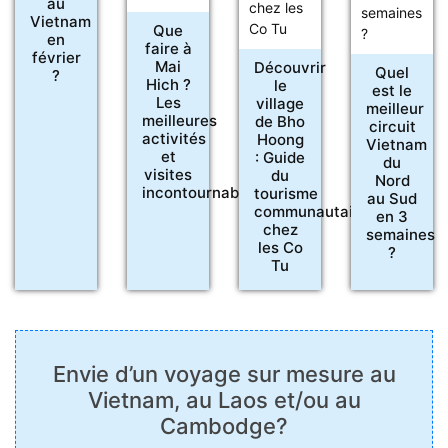
au
Vietnam
Que
en
faire à
février
Mai
Découvrir
Quel
?
Hich ?
le
est le
Les
village
meilleur
meilleures
de Bho
circuit
activités
Hoong
Vietnam
et
: Guide
du
visites
du
Nord
incontournables
tourisme
au Sud
communautaire
en 3
chez
semaines
les Co
?
Tu
Envie d’un voyage sur mesure au
Vietnam, au Laos et/ou au
Cambodge?