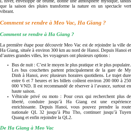
L’hiver, enveloppé de brume, donne une atmosphère mystique, tandis
que la saison des pluies transforme la nature en un spectacle vert
vibrant.
Comment se rendre à Meo Vac, Ha Giang ?
Comment se rendre à Ha Giang ?
La première étape pour découvrir Meo Vac est de rejoindre la ville de
Ha Giang, située à environ 300 km au nord de Hanoi. Depuis Hanoi et
d’autres grandes villes, les voyageurs ont plusieurs options :
Bus de nuit : C’est le moyen le plus pratique et le plus populaire.
Les bus couchettes partent principalement de la gare de My
Dinh à Hanoi, avec plusieurs horaires quotidiens. Le trajet dure
entre 6 et 7 heures et les billets coûtent environ 200 000 à 250
000 VND. Il est recommandé de réserver à l’avance, surtout en
haute saison.
Véhicule privé ou moto : Pour ceux qui recherchent plus de
liberté, conduire jusqu’à Ha Giang est une expérience
enrichissante. Depuis Hanoi, vous pouvez prendre la route
nationale QL 32 jusqu’à Phu Tho, continuer jusqu’à Tuyen
Quang et enfin rejoindre la QL2.
De Ha Giang à Meo Vac