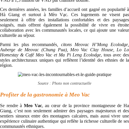
VND à 1,5 million de VND par chambre double.
Ces dernières années, les familles d’accueil ont gagné en popularité à
Hà Giang et surtout à Mèo Vạc. Ces logements ne visent pas
seulement à offrir des installations confortables et des paysages
soignés, mais offrent également la possibilité de vivre en étroite
collaboration avec les communautés locales, ce qui ajoute une valeur
culturelle au séjour.
Parmi les plus recommandés
, citons Meovac H’Mong Ecolodge
Auberge de Meovac (Chung Pua), Meo Vac Clay House, Lo Lo
Homestay & Café Meo Vac et Ma Pi Leng Ecolodge
, tous avec des
styles architecturaux uniques qui reflètent l’identité des ethnies de la
région.
Source : Photo non contractuelle
Profiter de la gastronomie à Meo Vac
Se rendre à
Meo Vac
, au cœur de la province montagneuse de H
Giang, c’est non seulement admirer des paysages majestueux et des
sentiers sinueux entre des montagnes calcaires, mais aussi vivre une
expérience culinaire authentique qui reflète la richesse culturelle de ses
communautés ethniques.