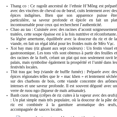
Thang co : Ce ragoût ancestral de l’ethnie H’Mông est préparé
avec des viscères de cheval ou de bœuf, cuits lentement avec des
épices indigènes. Bien que son apparence puisse être
particulière, sa saveur profonde et épicée en fait un plat
incontournable pour ceux qui recherchent l’authenticité.
Chao au tau : Cuisinée avec des racines d’aconit soigneusement
traitées, cette soupe épaisse est à la fois nutritive et réconfortante.
Sa légère amertume, équilibrée avec la douceur du riz et de la
viande, en fait un régal idéal pour les froides nuits de Mèo Vạc.
Xoi bay mau (riz gluant aux sept couleurs) : Un festin visuel et
gastronomique. Les tons vifs sont obtenus à partir des feuilles et
des racines de la forêt, créant un plat qui non seulement ravit le
palais, mais symbolise également la prospérité et l’unité dans les
festivités locales.
Thit trau gac bep (viande de buffle fumée) : Préparée avec des
épices régionales telles que le « mac khen » et lentement séchée
sur des charbons de bois, cette viande concentre des arômes
intenses et une saveur profonde. Il est souvent dégusté avec un
verre de ruou ngo (liqueur de maïs artisanale).
Banh cuon trung (crêpes de riz cuites à la vapeur avec des œufs)
: Un plat simple mais très populaire, où la douceur de la pâte de
riz est combinée à la garniture aromatique des œufs,
accompagnée de sauces locales.