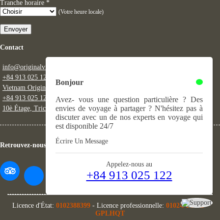
Tranche horaire
*
(Votre heure locale)
Envoyer
Contact
info@originalvietnam.com
+84 913 025 122 (WhatsApp, français et anglais)
Bonjour
Vietnam Original Vietnam (messenger)
+84 913 025 122 (fixe)
Avez- vous une question particulière ? Des
envies de voyage à partager ? N'hésitez pas à
10è Étage, Trico Building, 548 Nguyen Van Cu, Long Bien, Hanoi
discuter avec un de nos experts en voyage qui
est disponible 24/7
Écrire Un Message
Retrouvez-nous
Appelez-nous au
+84 913 025 122
Licence d'État:
0102388399
- Licence professionnelle:
01024/TCDL
-
GPLHQT