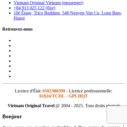
Vietnam Original Vietnam (messenger)
+84 913 025 122 (fixe)
10è Étage, Trico Building, 548 Nguyen Van Cu, Long Bien,
Hanoi
Retrouvez-nous
Licence d'État:
0102388399
- Licence professionnelle:
01024/TCDL
-
GPLHQT
Vietnam Original Travel
@ 2004 - 2025. Tous droits réservés
Bonjour