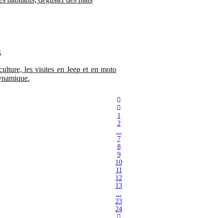
k
lture, les visites en Jeep et en moto
dynamique.
1
2
...
7
8
9
10
11
12
13
...
23
24