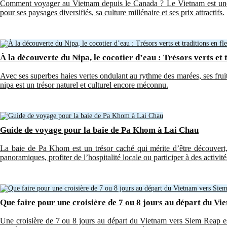
Comment voyager au Vietnam depuis le Canada ? Le Vietnam est une 
pour ses paysages diversifiés, sa culture millénaire et ses prix attractifs.
À la découverte du Nipa, le cocotier d’eau : Trésors verts et 
Avec ses superbes haies vertes ondulant au rythme des marées, ses fruits 
nipa est un trésor naturel et culturel encore méconnu.
Guide de voyage pour la baie de Pa Khom à Lai Chau
La baie de Pa Khom est un trésor caché qui mérite d’être découvert,
panoramiques, profiter de l’hospitalité locale ou participer à des activités
Que faire pour une croisière de 7 ou 8 jours au départ du V
Une croisière de 7 ou 8 jours au départ du Vietnam vers Siem Reap e