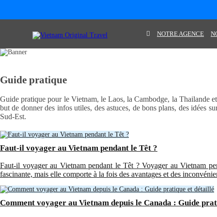
NOTRE AGENCE
N
Guide pratique
Guide pratique pour le Vietnam, le Laos, la Cambodge, la Thailande et 
but de donner des infos utiles, des astuces, de bons plans, des idées sur 
Sud-Est.
Faut-il voyager au Vietnam pendant le Têt ?
Faut-il voyager au Vietnam pendant le Têt ? Voyager au Vietnam pen
fascinante, mais elle comporte à la fois des avantages et des inconvénie
Comment voyager au Vietnam depuis le Canada : Guide pratiq