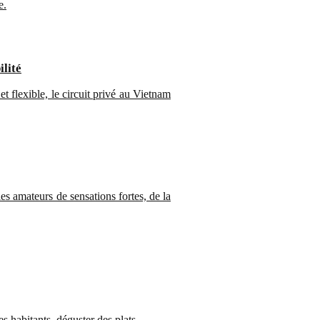
e.
ilité
t flexible, le circuit privé au Vietnam
es amateurs de sensations fortes, de la
s habitants, déguster des plats