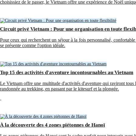
choisissiez de le passer, le Vietnam offre une expérience de Noël uniqu
Circuit privé Vietnam : Pour une organisation en toute flexib
Pour ceux qui recherchent un séjour à la fois personnalisé, confortable e
se présente comme l'option idéale.
Top 15 des activités d'aventure incontournables au Vietnam
Le Vietnam offre une multitude d'activités d'aventure qui raviront tous l
randonnée au trekking, en passant par le kitesurf et la plongée.
À la découverte des 4 zones piétonnes de Hanoï
Les zones piétonnes de Hanoi sont le cadre parfait pour interagir avec le