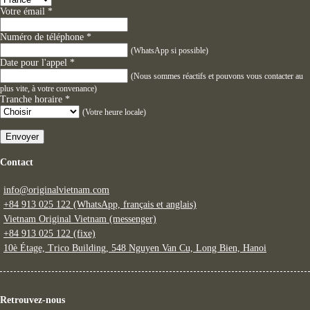
Votre émail
*
Numéro de téléphone
*
(WhatsApp si possible)
Date pour l'appel
*
(Nous sommes réactifs et pouvons vous contacter au
plus vite, à votre convenance)
Tranche horaire
*
(Votre heure locale)
Envoyer
Contact
info@originalvietnam.com
+84 913 025 122 (WhatsApp, français et anglais)
Vietnam Original Vietnam (messenger)
+84 913 025 122 (fixe)
10è Étage, Trico Building, 548 Nguyen Van Cu, Long Bien, Hanoi
Retrouvez-nous