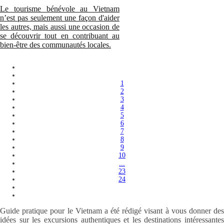
Le tourisme bénévole au Vietnam
n’est pas seulement une façon d'aider
les autres, mais aussi une occasion de
se découvrir tout en contribuant au
bien-être des communautés locales.
1
2
3
4
5
6
7
8
9
10
...
23
24
Guide pratique pour le Vietnam a été rédigé visant à vous donner des
idées sur les excursions authentiques et les destinations intéressantes