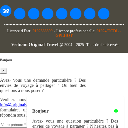
Licence d'État:
0102388399
- Licence professionnelle:
01024/TCDL
-
GPLHQT
Vietnam Original Travel
@ 2004 - 2025. Tous droits réservés
Bonjour
×
Avez- vous une demande particulière ? Des
envies de voyage à partager ? Ou bien des
questions à nous poser ?
Veuillez nous nous écrire à cette adresse :
info@originalvietnam.com
ou remplir ce
formulaire, un de nos experts en voyage
Bonjour
répondra sous 24h.
Avez- vous une question particulière ? Des
envies de voyage à partager ? N'hésitez pas à