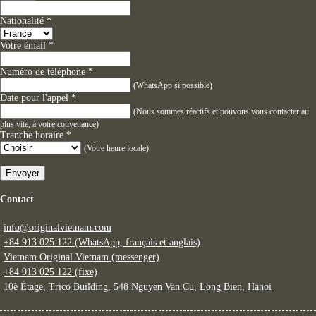
Nationalité
*
Votre émail
*
Numéro de téléphone
*
(WhatsApp si possible)
Date pour l'appel
*
(Nous sommes réactifs et pouvons vous contacter au
plus vite, à votre convenance)
Tranche horaire
*
(Votre heure locale)
Envoyer
Contact
info@originalvietnam.com
+84 913 025 122 (WhatsApp, français et anglais)
Vietnam Original Vietnam (messenger)
+84 913 025 122 (fixe)
10è Étage, Trico Building, 548 Nguyen Van Cu, Long Bien, Hanoi