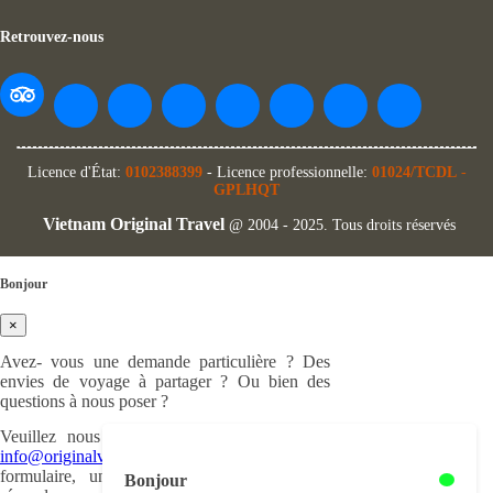
Retrouvez-nous
Licence d'État:
0102388399
- Licence professionnelle:
01024/TCDL
-
GPLHQT
Vietnam Original Travel
@ 2004 - 2025. Tous droits réservés
Bonjour
×
Avez- vous une demande particulière ? Des
envies de voyage à partager ? Ou bien des
questions à nous poser ?
Veuillez nous nous écrire à cette adresse :
info@originalvietnam.com
ou remplir ce
formulaire, un de nos experts en voyage
Bonjour